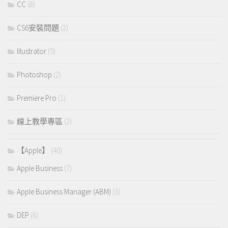
CC
(8)
CS6安裝問題
(2)
Illustrator
(5)
Photoshop
(2)
Premiere Pro
(1)
線上教學專區
(2)
【Apple】
(40)
Apple Business
(7)
Apple Business Manager (ABM)
(3)
DEP
(6)