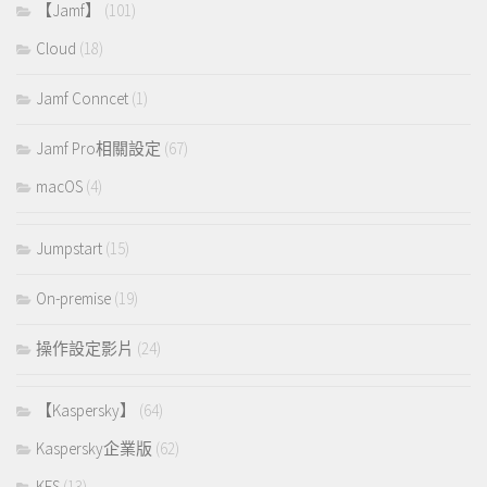
【Jamf】
(101)
Cloud
(18)
Jamf Conncet
(1)
Jamf Pro相關設定
(67)
macOS
(4)
Jumpstart
(15)
On-premise
(19)
操作設定影片
(24)
【Kaspersky】
(64)
Kaspersky企業版
(62)
KES
(13)