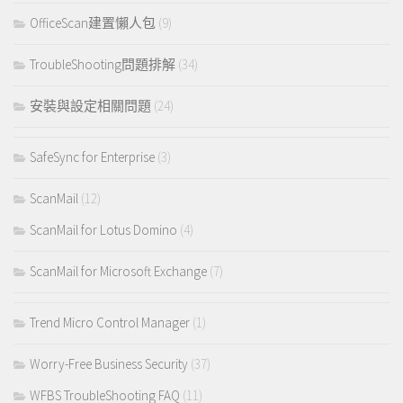
OfficeScan建置懶人包
(9)
TroubleShooting問題排解
(34)
安裝與設定相關問題
(24)
SafeSync for Enterprise
(3)
ScanMail
(12)
ScanMail for Lotus Domino
(4)
ScanMail for Microsoft Exchange
(7)
Trend Micro Control Manager
(1)
Worry-Free Business Security
(37)
WFBS TroubleShooting FAQ
(11)