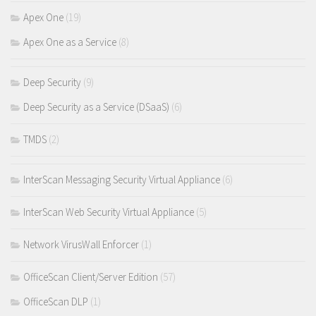
Apex One
(19)
Apex One as a Service
(8)
Deep Security
(9)
Deep Security as a Service (DSaaS)
(6)
TMDS
(2)
InterScan Messaging Security Virtual Appliance
(6)
InterScan Web Security Virtual Appliance
(5)
Network VirusWall Enforcer
(1)
OfficeScan Client/Server Edition
(57)
OfficeScan DLP
(1)