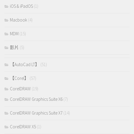
iOS & iPadOS
(1)
Macbook
(4)
MDM
(15)
影片
(5)
【AutoCad LT】
(51)
【Corel】
(57)
CorelDRAW
(19)
CorelDRAW Graphics Suite X6
(7)
CorelDRAW Graphics Suite X7
(14)
CorelDRAW X5
(1)