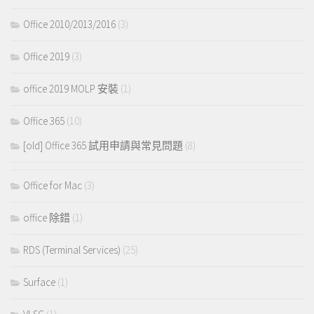
Office 2010/2013/2016
(3)
Office 2019
(3)
office 2019 MOLP 安裝
(1)
Office 365
(10)
[old] Office 365 試用申請與常見問題
(8)
Office for Mac
(3)
office 除錯
(1)
RDS (Terminal Services)
(25)
Surface
(1)