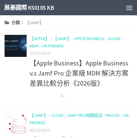
展碁國際 KS010S KB
Skip to content
分類：
【JAMF】
【APPLE】
/
【JAMF】
/
APPLE BUSINESS
/
CLOUD
/
MDM
/
ON-PREMISE
07/03/2026
【Apple Business】Apple Business
v.s Jamf Pro 企業級 MDM 解決方案
差異比較分析《2026版》
&...
【JAMF】
/
CLOUD
/
JAMF PRO相關設定
/
MACOS
/
ON-
PREMISE
06/22/2026