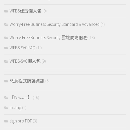
WFBS建置懶人包
(9)
Worry-Free Business Security Standard & Advanced
(4)
Worry-Free Business Security 雲端防毒服務
(18)
WFBS-SVC FAQ
(10)
WFBS-SVC懶人包
(9)
惡意程式防護資訊
(5)
【Wacom】
(16)
Inkling
(1)
sign pro PDF
(3)