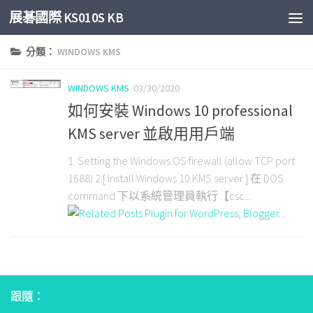
展碁國際 KS010S KB
Skip to content
分類：
WINDOWS KMS
WINDOWS KMS
03/30/2020
如何安裝 Windows 10 professional
KMS server 並啟用用戶端
1. Setting the Windows OS firewall (allow TCP port
1688) 2.[ Install Windows 10 KMS server ] 在 DOS
command 下以系統管理員執行【csc...
跟隨：