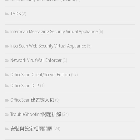
TMDS
(2)
InterScan Messaging Security Virtual Appliance
(6)
InterScan Web Security Virtual Appliance
(5)
Network VirusWall Enforcer
(1)
OfficeScan Client/Server Edition
(57)
OfficeScan DLP
(1)
OfficeScan建置懶人包
(9)
TroubleShooting問題排解
(34)
安裝與設定相關問題
(24)