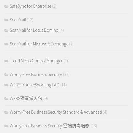
SafeSync for Enterprise
(3)
ScanMail
(12)
ScanMail for Lotus Domino
(4)
ScanMail for Microsoft Exchange
(7)
Trend Micro Control Manager
(1)
Worry-Free Business Security
(37)
WFBS TroubleShooting FAQ
(11)
WFBS建置懶人包
(9)
Worry-Free Business Security Standard & Advanced
(4)
Worry-Free Business Security 雲端防毒服務
(18)