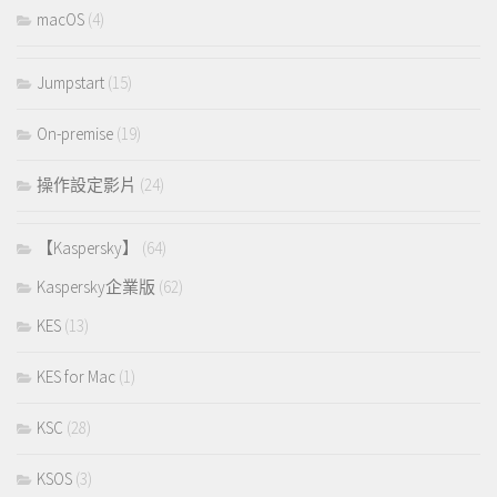
macOS
(4)
Jumpstart
(15)
On-premise
(19)
操作設定影片
(24)
【Kaspersky】
(64)
Kaspersky企業版
(62)
KES
(13)
KES for Mac
(1)
KSC
(28)
KSOS
(3)