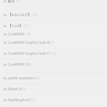
影片
(5)
【AutoCad LT】
(51)
【Corel】
(57)
CorelDRAW
(19)
CorelDRAW Graphics Suite X6
(7)
CorelDRAW Graphics Suite X7
(14)
CorelDRAW X5
(1)
painter essentials 4
(1)
Painter X3
(1)
PaintShopProX7
(2)