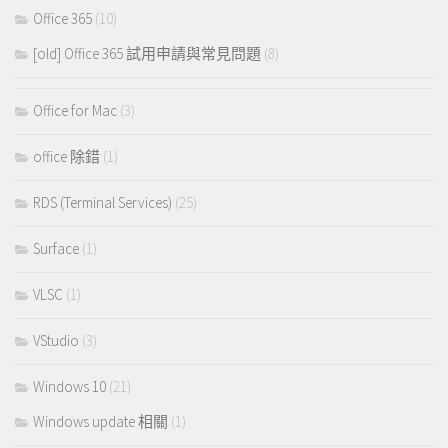
Office 365
(10)
[old] Office 365 試用申請與常見問題
(8)
Office for Mac
(3)
office 除錯
(1)
RDS (Terminal Services)
(25)
Surface
(1)
VLSC
(1)
VStudio
(3)
Windows 10
(21)
Windows update 相關
(1)