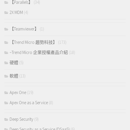
【Parallels】
(34)
2X MDM
(4)
【Teamviewer】
(1)
【Trend Micro 趨勢科技】
(173)
~Trend Micro 企業授權產品介紹
(18)
硬體
(5)
軟體
(13)
Apex One
(19)
Apex One as a Service
(8)
Deep Security
(9)
Deep Security as a Service (DSaaS)
(6)