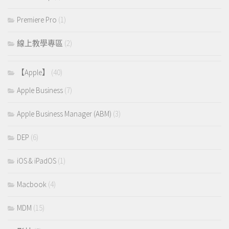
Premiere Pro
(1)
線上教學專區
(2)
【Apple】
(40)
Apple Business
(7)
Apple Business Manager (ABM)
(3)
DEP
(6)
iOS & iPadOS
(1)
Macbook
(4)
MDM
(15)