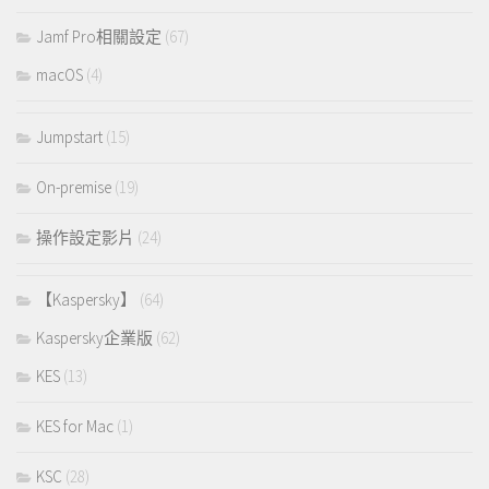
Jamf Pro相關設定
(67)
macOS
(4)
Jumpstart
(15)
On-premise
(19)
操作設定影片
(24)
【Kaspersky】
(64)
Kaspersky企業版
(62)
KES
(13)
KES for Mac
(1)
KSC
(28)