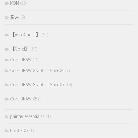
MDM
(15)
影片
(5)
【AutoCad LT】
(51)
【Corel】
(57)
CorelDRAW
(19)
CorelDRAW Graphics Suite X6
(7)
CorelDRAW Graphics Suite X7
(14)
CorelDRAW X5
(1)
painter essentials 4
(1)
Painter X3
(1)