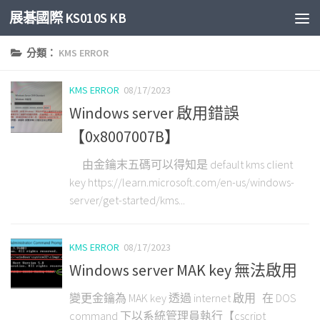
展碁國際 KS010S KB
Skip to content
分類：
KMS ERROR
KMS ERROR
08/17/2023
Windows server 啟用錯誤
【0x8007007B】
由金鑰末五碼可以得知是 default kms client
key https://learn.microsoft.com/en-us/windows-
server/get-started/kms...
KMS ERROR
08/17/2023
Windows server MAK key 無法啟用
變更金鑰為 MAK key 透過 internet 啟用 在 DOS
command 下以系統管理員執行【cscript