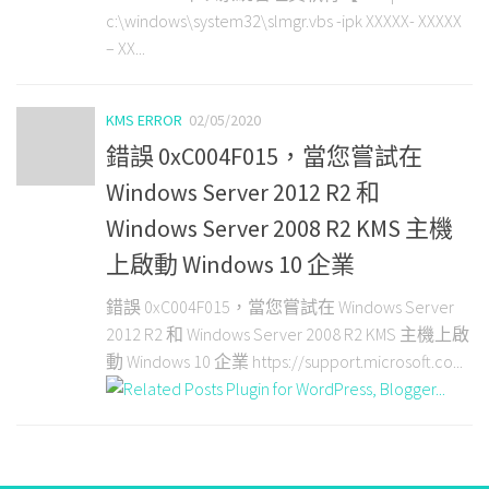
c:\windows\system32\slmgr.vbs -ipk XXXXX- XXXXX
– XX...
KMS ERROR
02/05/2020
錯誤 0xC004F015，當您嘗試在
Windows Server 2012 R2 和
Windows Server 2008 R2 KMS 主機
上啟動 Windows 10 企業
錯誤 0xC004F015，當您嘗試在 Windows Server
2012 R2 和 Windows Server 2008 R2 KMS 主機上啟
動 Windows 10 企業 https://support.microsoft.co...