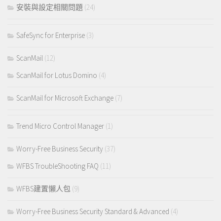
安裝與設定相關問題
(24)
SafeSync for Enterprise
(3)
ScanMail
(12)
ScanMail for Lotus Domino
(4)
ScanMail for Microsoft Exchange
(7)
Trend Micro Control Manager
(1)
Worry-Free Business Security
(37)
WFBS TroubleShooting FAQ
(11)
WFBS建置懶人包
(9)
Worry-Free Business Security Standard & Advanced
(4)