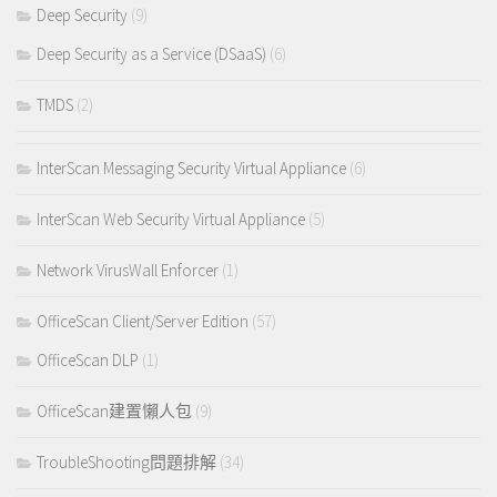
Deep Security
(9)
Deep Security as a Service (DSaaS)
(6)
TMDS
(2)
InterScan Messaging Security Virtual Appliance
(6)
InterScan Web Security Virtual Appliance
(5)
Network VirusWall Enforcer
(1)
OfficeScan Client/Server Edition
(57)
OfficeScan DLP
(1)
OfficeScan建置懶人包
(9)
TroubleShooting問題排解
(34)