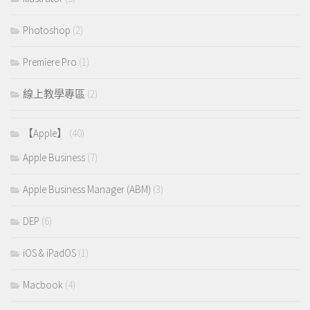
Photoshop
(2)
Premiere Pro
(1)
線上教學專區
(2)
【Apple】
(40)
Apple Business
(7)
Apple Business Manager (ABM)
(3)
DEP
(6)
iOS & iPadOS
(1)
Macbook
(4)