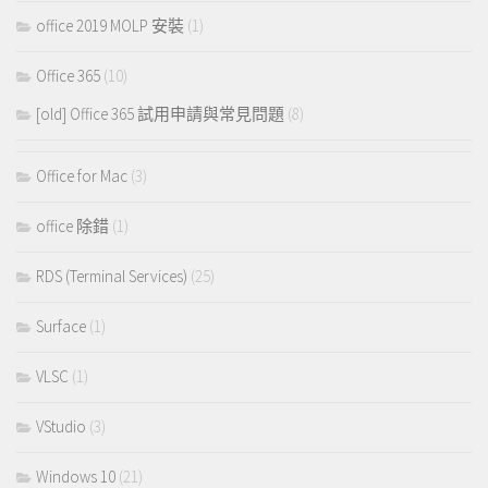
office 2019 MOLP 安裝
(1)
Office 365
(10)
[old] Office 365 試用申請與常見問題
(8)
Office for Mac
(3)
office 除錯
(1)
RDS (Terminal Services)
(25)
Surface
(1)
VLSC
(1)
VStudio
(3)
Windows 10
(21)