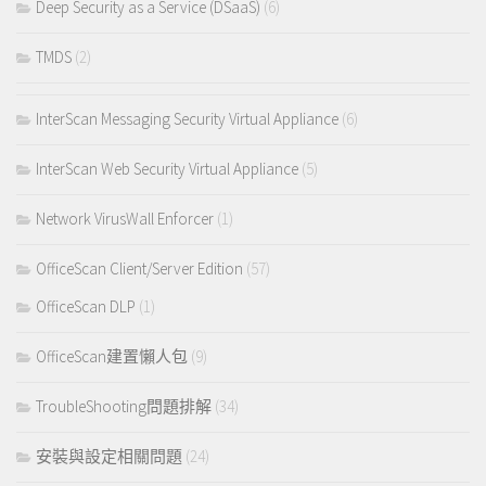
Deep Security as a Service (DSaaS)
(6)
TMDS
(2)
InterScan Messaging Security Virtual Appliance
(6)
InterScan Web Security Virtual Appliance
(5)
Network VirusWall Enforcer
(1)
OfficeScan Client/Server Edition
(57)
OfficeScan DLP
(1)
OfficeScan建置懶人包
(9)
TroubleShooting問題排解
(34)
安裝與設定相關問題
(24)