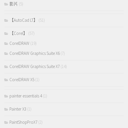
影片
(5)
【AutoCad LT】
(51)
【Corel】
(57)
CorelDRAW
(19)
CorelDRAW Graphics Suite X6
(7)
CorelDRAW Graphics Suite X7
(14)
CorelDRAW X5
(1)
painter essentials 4
(1)
Painter X3
(1)
PaintShopProX7
(2)