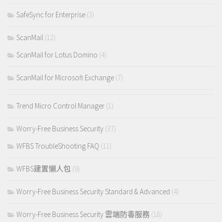
SafeSync for Enterprise
(3)
ScanMail
(12)
ScanMail for Lotus Domino
(4)
ScanMail for Microsoft Exchange
(7)
Trend Micro Control Manager
(1)
Worry-Free Business Security
(37)
WFBS TroubleShooting FAQ
(11)
WFBS建置懶人包
(9)
Worry-Free Business Security Standard & Advanced
(4)
Worry-Free Business Security 雲端防毒服務
(18)