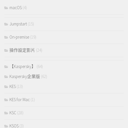
macOS
(4)
Jumpstart
(15)
On-premise
(19)
操作設定影片
(24)
【Kaspersky】
(64)
Kaspersky企業版
(62)
KES
(13)
KES for Mac
(1)
KSC
(28)
KSOS
(3)