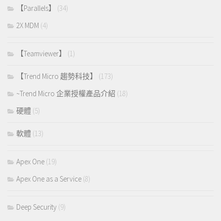
【Parallels】
(34)
2X MDM
(4)
【Teamviewer】
(1)
【Trend Micro 趨勢科技】
(173)
~Trend Micro 企業授權產品介紹
(18)
硬體
(5)
軟體
(13)
Apex One
(19)
Apex One as a Service
(8)
Deep Security
(9)