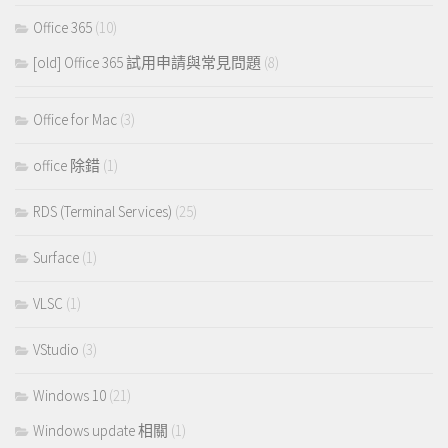
Office 365
(10)
[old] Office 365 試用申請與常見問題
(8)
Office for Mac
(3)
office 除錯
(1)
RDS (Terminal Services)
(25)
Surface
(1)
VLSC
(1)
VStudio
(3)
Windows 10
(21)
Windows update 相關
(1)