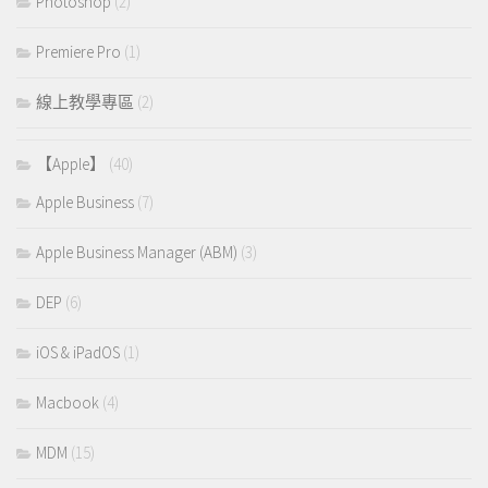
Photoshop
(2)
Premiere Pro
(1)
線上教學專區
(2)
【Apple】
(40)
Apple Business
(7)
Apple Business Manager (ABM)
(3)
DEP
(6)
iOS & iPadOS
(1)
Macbook
(4)
MDM
(15)