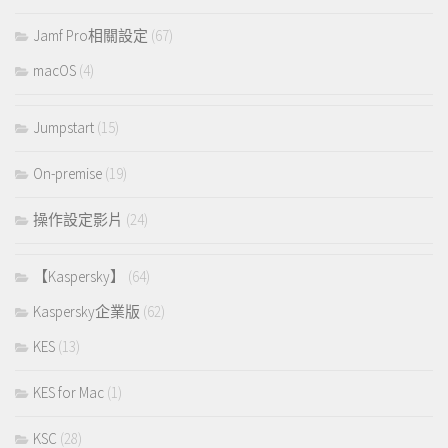
Jamf Pro相關設定
(67)
macOS
(4)
Jumpstart
(15)
On-premise
(19)
操作設定影片
(24)
【Kaspersky】
(64)
Kaspersky企業版
(62)
KES
(13)
KES for Mac
(1)
KSC
(28)