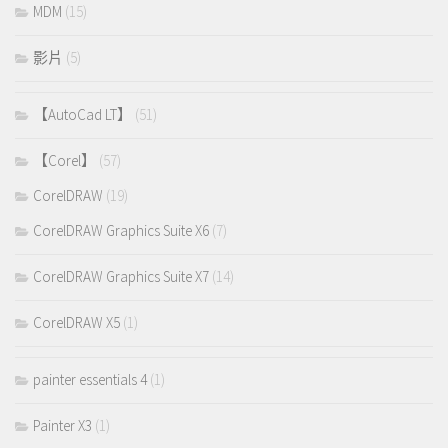
MDM
(15)
影片
(5)
【AutoCad LT】
(51)
【Corel】
(57)
CorelDRAW
(19)
CorelDRAW Graphics Suite X6
(7)
CorelDRAW Graphics Suite X7
(14)
CorelDRAW X5
(1)
painter essentials 4
(1)
Painter X3
(1)