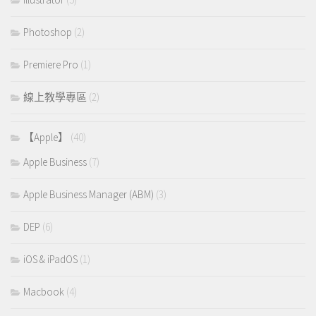
Photoshop
(2)
Premiere Pro
(1)
線上教學專區
(2)
【Apple】
(40)
Apple Business
(7)
Apple Business Manager (ABM)
(3)
DEP
(6)
iOS & iPadOS
(1)
Macbook
(4)