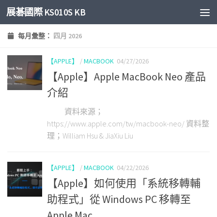
展碁國際 KS010S KB
Skip to content
每月彙整：
四月 2026
【APPLE】
/
MACBOOK
04/27/2026
【Apple】Apple MacBook Neo 產品
介紹
資料來源；
https://www.apple.com/tw/macbook-neo/ 資料整
理；William Hsu & JiaXiu Liu
【APPLE】
/
MACBOOK
04/22/2026
【Apple】如何使用「系統移轉輔
助程式」從 Windows PC 移轉至
Apple Mac