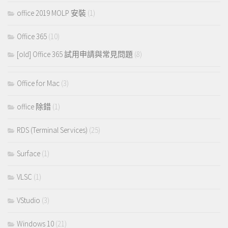
office 2019 MOLP 安裝
(1)
Office 365
(10)
[old] Office 365 試用申請與常見問題
(8)
Office for Mac
(3)
office 除錯
(1)
RDS (Terminal Services)
(25)
Surface
(1)
VLSC
(1)
VStudio
(3)
Windows 10
(21)