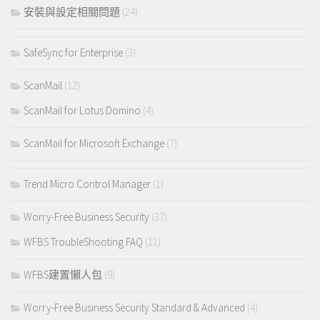
安裝與設定相關問題
(24)
SafeSync for Enterprise
(3)
ScanMail
(12)
ScanMail for Lotus Domino
(4)
ScanMail for Microsoft Exchange
(7)
Trend Micro Control Manager
(1)
Worry-Free Business Security
(37)
WFBS TroubleShooting FAQ
(11)
WFBS建置懶人包
(9)
Worry-Free Business Security Standard & Advanced
(4)