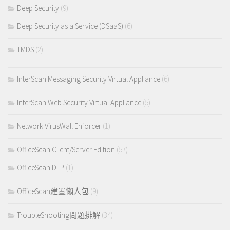
Deep Security
(9)
Deep Security as a Service (DSaaS)
(6)
TMDS
(2)
InterScan Messaging Security Virtual Appliance
(6)
InterScan Web Security Virtual Appliance
(5)
Network VirusWall Enforcer
(1)
OfficeScan Client/Server Edition
(57)
OfficeScan DLP
(1)
OfficeScan建置懶人包
(9)
TroubleShooting問題排解
(34)