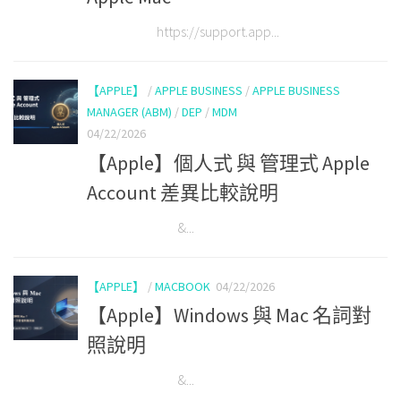
https://support.app...
【APPLE】
/
APPLE BUSINESS
/
APPLE BUSINESS
MANAGER (ABM)
/
DEP
/
MDM
04/22/2026
【Apple】個人式 與 管理式 Apple
Account 差異比較說明
&...
【APPLE】
/
MACBOOK
04/22/2026
【Apple】Windows 與 Mac 名詞對
照說明
&...