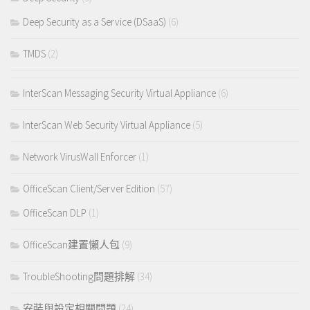
Deep Security as a Service (DSaaS)
(6)
TMDS
(2)
InterScan Messaging Security Virtual Appliance
(6)
InterScan Web Security Virtual Appliance
(5)
Network VirusWall Enforcer
(1)
OfficeScan Client/Server Edition
(57)
OfficeScan DLP
(1)
OfficeScan建置懶人包
(9)
TroubleShooting問題排解
(34)
安裝與設定相關問題
(24)