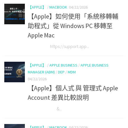
【APPLE】
/
MACBOOK
04/22/2026
【Apple】如何使用「系統移轉輔
助程式」從 Windows PC 移轉至
Apple Mac
https://support.app...
【APPLE】
/
APPLE BUSINESS
/
APPLE BUSINESS
MANAGER (ABM)
/
DEP
/
MDM
04/22/2026
【Apple】個人式 與 管理式 Apple
Account 差異比較說明
&...
【APPLE】
/
MACBOOK
04/22/2026