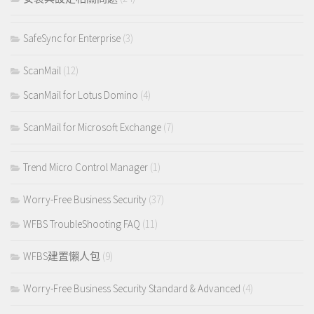
SafeSync for Enterprise
(3)
ScanMail
(12)
ScanMail for Lotus Domino
(4)
ScanMail for Microsoft Exchange
(7)
Trend Micro Control Manager
(1)
Worry-Free Business Security
(37)
WFBS TroubleShooting FAQ
(11)
WFBS建置懶人包
(9)
Worry-Free Business Security Standard & Advanced
(4)