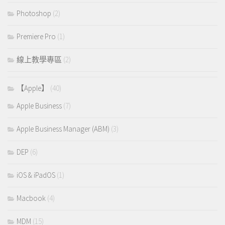
Photoshop
(2)
Premiere Pro
(1)
線上教學專區
(2)
【Apple】
(40)
Apple Business
(7)
Apple Business Manager (ABM)
(3)
DEP
(6)
iOS & iPadOS
(1)
Macbook
(4)
MDM
(15)