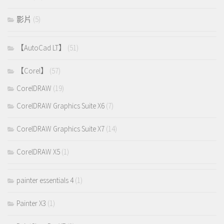
影片
(5)
【AutoCad LT】
(51)
【Corel】
(57)
CorelDRAW
(19)
CorelDRAW Graphics Suite X6
(7)
CorelDRAW Graphics Suite X7
(14)
CorelDRAW X5
(1)
painter essentials 4
(1)
Painter X3
(1)