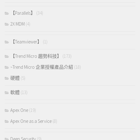
【Parallels】
(34)
2X MDM
(4)
【Teamviewer】
(1)
【Trend Micro 趨勢科技】
(173)
~Trend Micro 企業授權產品介紹
(18)
硬體
(5)
軟體
(13)
Apex One
(19)
Apex One as a Service
(8)
Deep Security
(9)