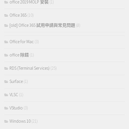
office 2019 MOLP 安裝
(1)
Office 365
(10)
[old] Office 365 試用申請與常見問題
(8)
Office for Mac
(3)
office 除錯
(1)
RDS (Terminal Services)
(25)
Surface
(1)
VLSC
(1)
VStudio
(3)
Windows 10
(21)