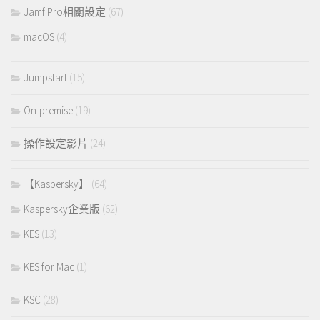
Jamf Pro相關設定
(67)
macOS
(4)
Jumpstart
(15)
On-premise
(19)
操作設定影片
(24)
【Kaspersky】
(64)
Kaspersky企業版
(62)
KES
(13)
KES for Mac
(1)
KSC
(28)