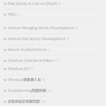
Deep Security as a Service (DSaaS)
(6)
TMDS
(2)
InterScan Messaging Security Virtual Appliance
(6)
InterScan Web Security Virtual Appliance
(5)
Network VirusWall Enforcer
(1)
OfficeScan Client/Server Edition
(57)
OfficeScan DLP
(1)
OfficeScan建置懶人包
(9)
TroubleShooting問題排解
(34)
安裝與設定相關問題
(24)