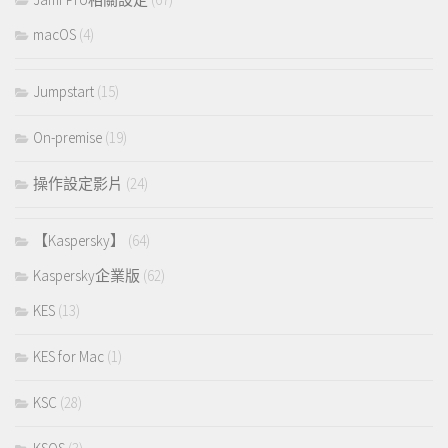
macOS
(4)
Jumpstart
(15)
On-premise
(19)
操作設定影片
(24)
【Kaspersky】
(64)
Kaspersky企業版
(62)
KES
(13)
KES for Mac
(1)
KSC
(28)