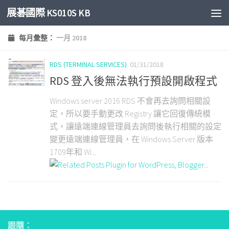
展碁國際 KS010S KB
Skip to content
每月彙整：
一月 2018
RDS (TERMINAL SERVICES)
01/31/2018
RDS 登入後無法執行預設開啟程式
Windows server 2016 RDS 不會再去詢問相關設
定，所以要手動更改 Registry 讓它回復傳統模
式，讓遠端連線管理員去詢問後執行相關的設定
變更遠端連線管理員，在 Windows Server 版本
1709年和 Wi...
跟隨：