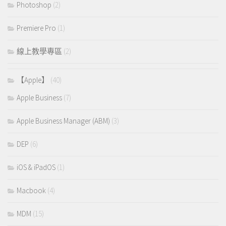
Photoshop
(2)
Premiere Pro
(1)
線上教學專區
(2)
【Apple】
(40)
Apple Business
(7)
Apple Business Manager (ABM)
(3)
DEP
(6)
iOS & iPadOS
(1)
Macbook
(4)
MDM
(15)