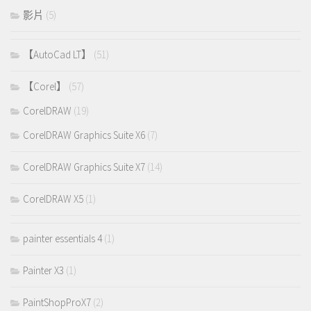
影片
(5)
【AutoCad LT】
(51)
【Corel】
(57)
CorelDRAW
(19)
CorelDRAW Graphics Suite X6
(7)
CorelDRAW Graphics Suite X7
(14)
CorelDRAW X5
(1)
painter essentials 4
(1)
Painter X3
(1)
PaintShopProX7
(2)