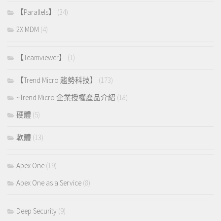
【Parallels】
(34)
2X MDM
(4)
【Teamviewer】
(1)
【Trend Micro 趨勢科技】
(173)
~Trend Micro 企業授權產品介紹
(18)
硬體
(5)
軟體
(13)
Apex One
(19)
Apex One as a Service
(8)
Deep Security
(9)