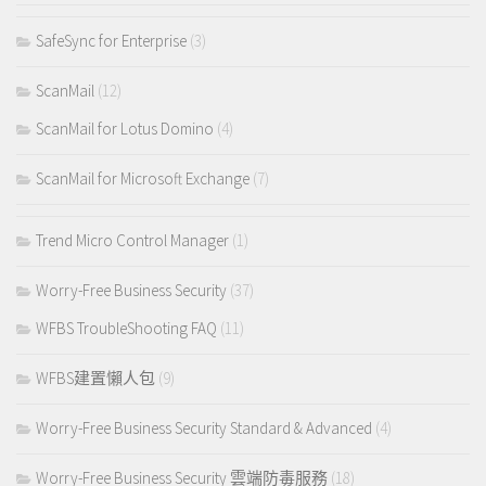
SafeSync for Enterprise
(3)
ScanMail
(12)
ScanMail for Lotus Domino
(4)
ScanMail for Microsoft Exchange
(7)
Trend Micro Control Manager
(1)
Worry-Free Business Security
(37)
WFBS TroubleShooting FAQ
(11)
WFBS建置懶人包
(9)
Worry-Free Business Security Standard & Advanced
(4)
Worry-Free Business Security 雲端防毒服務
(18)