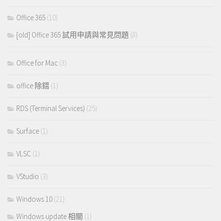
Office 365
(10)
[old] Office 365 試用申請與常見問題
(8)
Office for Mac
(3)
office 除錯
(1)
RDS (Terminal Services)
(25)
Surface
(1)
VLSC
(1)
VStudio
(3)
Windows 10
(21)
Windows update 相關
(1)