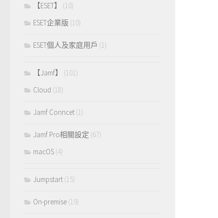
【ESET】
(10)
ESET企業版
(10)
ESET個人及家庭用戶
(1)
【Jamf】
(101)
Cloud
(18)
Jamf Conncet
(1)
Jamf Pro相關設定
(67)
macOS
(4)
Jumpstart
(15)
On-premise
(19)