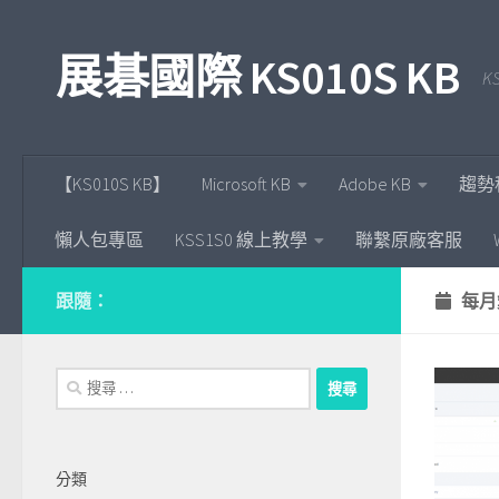
Skip to content
展碁國際 KS010S KB
KS
【KS010S KB】
Microsoft KB
Adobe KB
趨勢
懶人包專區
KSS1S0 線上教學
聯繫原廠客服
跟隨：
每月
搜
尋：
分類