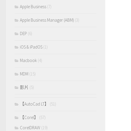
Apple Business
(7)
Apple Business Manager (ABM)
(3)
DEP
(6)
iOS & iPadOS
(1)
Macbook
(4)
MDM
(15)
影片
(5)
【AutoCad LT】
(51)
【Corel】
(57)
CorelDRAW
(19)