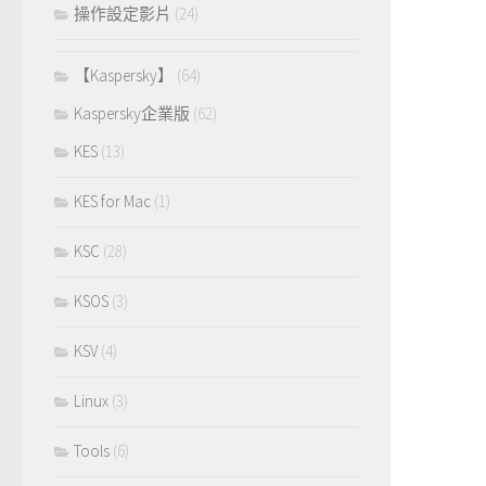
操作設定影片
(24)
【Kaspersky】
(64)
Kaspersky企業版
(62)
KES
(13)
KES for Mac
(1)
KSC
(28)
KSOS
(3)
KSV
(4)
Linux
(3)
Tools
(6)