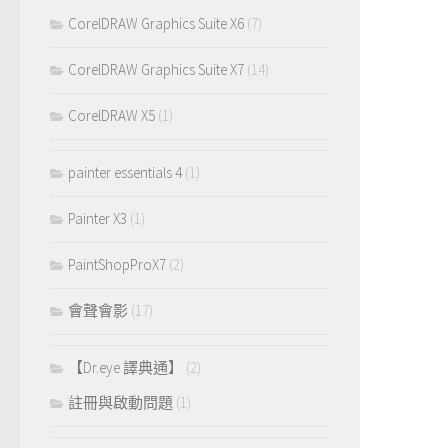
CorelDRAW Graphics Suite X6
(7)
CorelDRAW Graphics Suite X7
(14)
CorelDRAW X5
(1)
painter essentials 4
(1)
Painter X3
(1)
PaintShopProX7
(2)
會聲會影
(17)
【Dr.eye 譯典通】
(2)
註冊與啟動問題
(1)