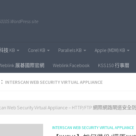
010S WordPress site
科技 KB
Corel KB
Parallels KB
Apple (MDM) KB
Weblink 展碁國際官網
Weblink Facebook
KSS1S0 行事曆
：
INTERSCAN WEB SECURITY VIRTUAL APPLIANCE
rScan Web Security Virtual Appliance – HTTP/FTP 網際網路
INTERSCAN WEB SECURITY VIRTUAL APPLIANCE