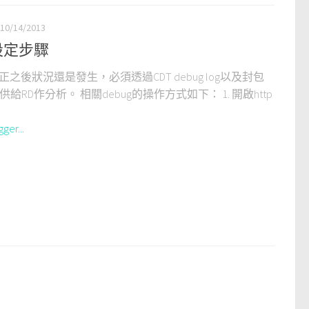
10/14/2013
g 設定步驟
如果修正之後狀況還是發生，必須透過CDT debug log以及封包
給RD作分析。 相關debug的操作方式如下： 1. 開啟http