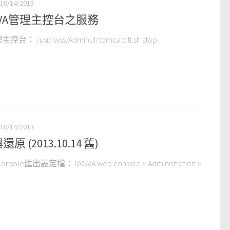
10/14/2013
SVA管理主控台之服務
r/iwss/AdminUI/tomcatctl.sh stop
10/14/2013
 (2013.10.14 舊)
匯出設定檔： IWSVA web console > Administration >