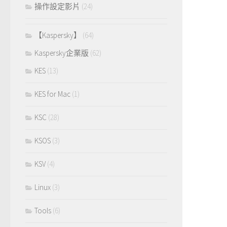
操作設定影片
(24)
【Kaspersky】
(64)
Kaspersky企業版
(62)
KES
(13)
KES for Mac
(1)
KSC
(28)
KSOS
(3)
KSV
(4)
Linux
(3)
Tools
(6)