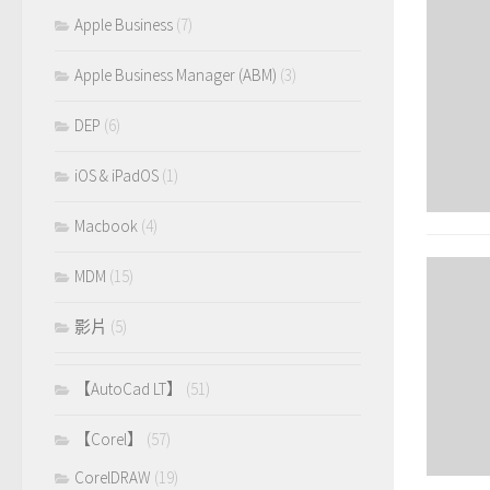
Apple Business
(7)
Apple Business Manager (ABM)
(3)
DEP
(6)
iOS & iPadOS
(1)
Macbook
(4)
MDM
(15)
影片
(5)
【AutoCad LT】
(51)
【Corel】
(57)
CorelDRAW
(19)