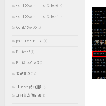
CorelDRAW Graphics Suite X6
(7)
CorelDRAW Graphics Suite X7
(14)
CorelDRAW X5
(1)
painter essentials 4
(1)
Painter X3
(1)
PaintShopProX7
(2)
會聲會影
(17)
【Dr.eye 譯典通】
(2)
註冊與啟動問題
(1)