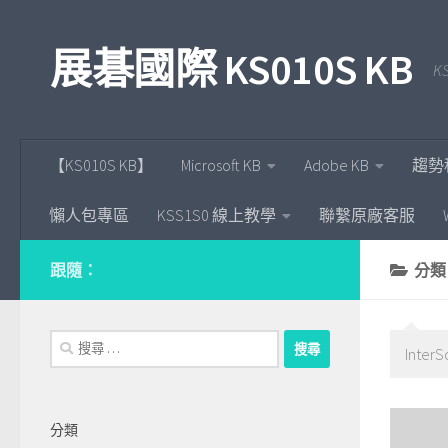
Skip to content
展碁國際 KS010S KB
KS
【KS010S KB】
Microsoft KB
Adobe KB
趨勢
懶人包專區
KSS1S0 線上教學
聯繫原廠客服
跟隨：
分類
搜
Inte
尋：
分類