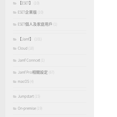
【ESET】
(10)
ESET企業版
(10)
ESET個人及家庭用戶
(1)
【Jamf】
(101)
Cloud
(18)
Jamf Conncet
(1)
Jamf Pro相關設定
(67)
macOS
(4)
Jumpstart
(15)
On-premise
(19)