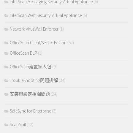
InterScan Messaging Security Virtual Appliance
(6)
InterScan Web Security Virtual Appliance
(5)
Network VirusWall Enforcer
(1)
OfficeScan Client/Server Edition
(57)
OfficeScan DLP
(1)
OfficeScan建置懶人包
(9)
TroubleShooting問題排解
(34)
安裝與設定相關問題
(24)
SafeSync for Enterprise
(3)
ScanMail
(12)