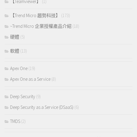
【Teamviewer】
(1)
【Trend Micro 趨勢科技】
(173)
~Trend Micro 企業授權產品介紹
(18)
硬體
(5)
軟體
(13)
Apex One
(19)
Apex One as a Service
(8)
Deep Security
(9)
Deep Security as a Service (DSaaS)
(6)
TMDS
(2)