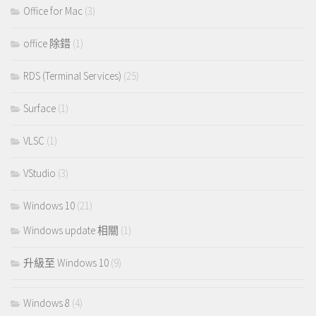
Office for Mac
(3)
office 除錯
(1)
RDS (Terminal Services)
(25)
Surface
(1)
VLSC
(1)
VStudio
(3)
Windows 10
(21)
Windows update 相關
(1)
升級至 Windows 10
(9)
Windows 8
(4)