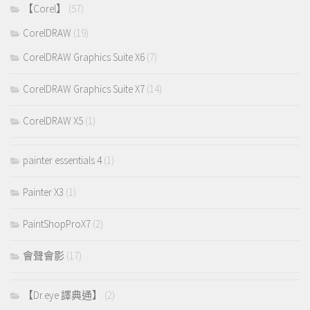
【Corel】
(57)
CorelDRAW
(19)
CorelDRAW Graphics Suite X6
(7)
CorelDRAW Graphics Suite X7
(14)
CorelDRAW X5
(1)
painter essentials 4
(1)
Painter X3
(1)
PaintShopProX7
(2)
會聲會影
(17)
【Dr.eye 譯典通】
(2)