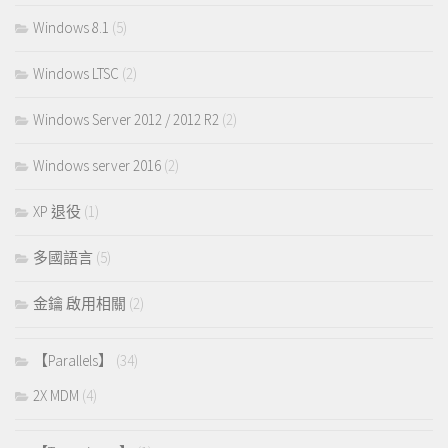
Windows 8.1
(5)
Windows LTSC
(2)
Windows Server 2012 / 2012 R2
(2)
Windows server 2016
(2)
XP 退役
(1)
多國語言
(5)
金鑰 啟用相關
(2)
【Parallels】
(34)
2X MDM
(4)