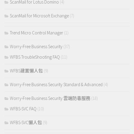
ScanMail for Lotus Domino
(4)
ScanMail for Microsoft Exchange
(7)
Trend Micro Control Manager
(1)
Worry-Free Business Security
(37)
WFBS TroubleShooting FAQ
(11)
WFBS建置懶人包
(9)
Worry-Free Business Security Standard & Advanced
(4)
Worry-Free Business Security 雲端防毒服務
(18)
WFBS-SVC FAQ
(10)
WFBS-SVC懶人包
(9)