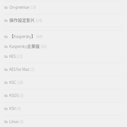
On-premise
(19)
操作設定影片
(24)
【Kaspersky】
(64)
Kaspersky企業版
(62)
KES
(13)
KES for Mac
(1)
KSC
(28)
KSOS
(3)
KSV
(4)
Linux
(3)