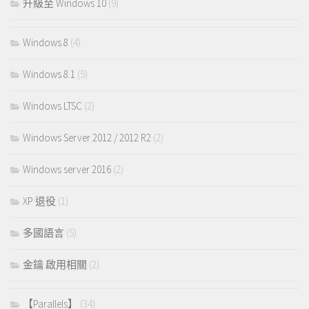
升級至 Windows 10
(9)
Windows 8
(4)
Windows 8.1
(5)
Windows LTSC
(2)
Windows Server 2012 / 2012 R2
(2)
Windows server 2016
(2)
XP 退役
(1)
多國語言
(5)
金鑰 啟用相關
(2)
【Parallels】
(34)