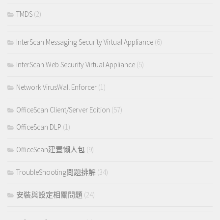
TMDS
(2)
InterScan Messaging Security Virtual Appliance
(6)
InterScan Web Security Virtual Appliance
(5)
Network VirusWall Enforcer
(1)
OfficeScan Client/Server Edition
(57)
OfficeScan DLP
(1)
OfficeScan建置懶人包
(9)
TroubleShooting問題排解
(34)
安裝與設定相關問題
(24)