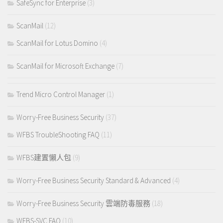
SafeSync for Enterprise
(3)
ScanMail
(12)
ScanMail for Lotus Domino
(4)
ScanMail for Microsoft Exchange
(7)
Trend Micro Control Manager
(1)
Worry-Free Business Security
(37)
WFBS TroubleShooting FAQ
(11)
WFBS建置懶人包
(9)
Worry-Free Business Security Standard & Advanced
(4)
Worry-Free Business Security 雲端防毒服務
(18)
WFBS-SVC FAQ
(10)