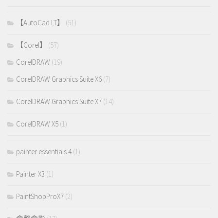
【AutoCad LT】
(51)
【Corel】
(57)
CorelDRAW
(19)
CorelDRAW Graphics Suite X6
(7)
CorelDRAW Graphics Suite X7
(14)
CorelDRAW X5
(1)
painter essentials 4
(1)
Painter X3
(1)
PaintShopProX7
(2)