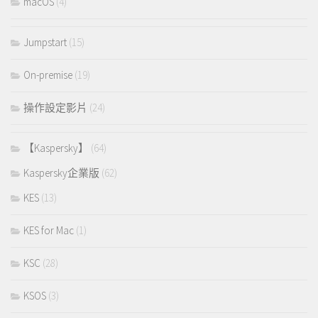
macOS
(4)
Jumpstart
(15)
On-premise
(19)
操作設定影片
(24)
【Kaspersky】
(64)
Kaspersky企業版
(62)
KES
(13)
KES for Mac
(1)
KSC
(28)
KSOS
(3)