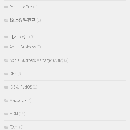
Premiere Pro
(1)
線上教學專區
(2)
【Apple】
(40)
Apple Business
(7)
Apple Business Manager (ABM)
(3)
DEP
(6)
iOS & iPadOS
(1)
Macbook
(4)
MDM
(15)
影片
(5)