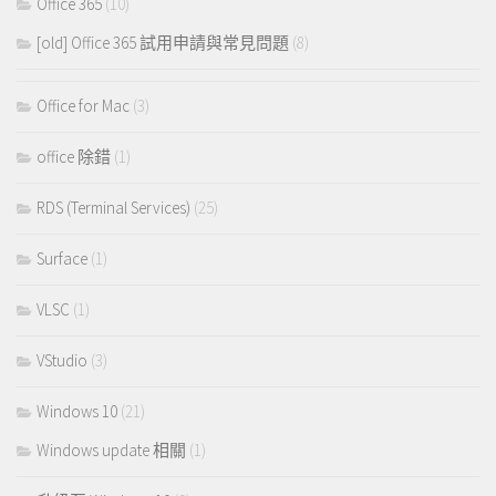
Office 365
(10)
[old] Office 365 試用申請與常見問題
(8)
Office for Mac
(3)
office 除錯
(1)
RDS (Terminal Services)
(25)
Surface
(1)
VLSC
(1)
VStudio
(3)
Windows 10
(21)
Windows update 相關
(1)