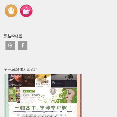
連結粉絲團
第一屆CG達人練武功