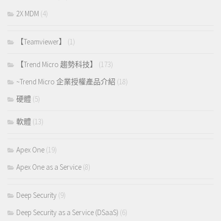
2X MDM
(4)
【Teamviewer】
(1)
【Trend Micro 趨勢科技】
(173)
~Trend Micro 企業授權產品介紹
(18)
硬體
(5)
軟體
(13)
Apex One
(19)
Apex One as a Service
(8)
Deep Security
(9)
Deep Security as a Service (DSaaS)
(6)