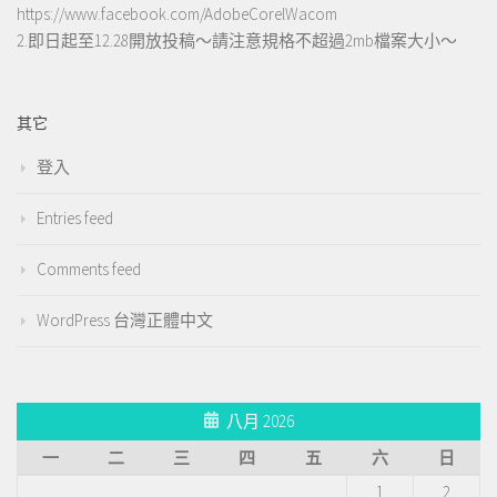
https://www.facebook.com/AdobeCorelWacom
2.即日起至12.28開放投稿～請注意規格不超過2mb檔案大小～
其它
登入
Entries feed
Comments feed
WordPress 台灣正體中文
八月 2026
一
二
三
四
五
六
日
1
2