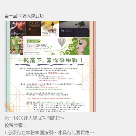
第一屆CG達人練武功
第一屆CG達人練武功開跑拉～
投稿步驟：
1.必須有在本粉絲團按讚～才具有比賽資格～