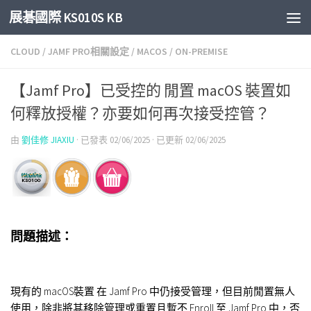
展碁國際 KS010S KB
Skip to content
CLOUD
/
JAMF PRO相關設定
/
MACOS
/
ON-PREMISE
【Jamf Pro】已受控的 閒置 macOS 裝置如
何釋放授權？亦要如何再次接受控管？
由
劉佳修 JIAXIU
· 已發表
02/06/2025
· 已更新
02/06/2025
問題描述：
現有的 macOS裝置 在 Jamf Pro 中仍接受管理，但目前閒置無人
使用，除非將其移除管理或重置且暫不 Enroll 至 Jamf Pro 中，否