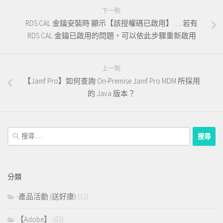
下一則
RDS CAL 金鑰安裝時 顯示【該授權碼已啟用】…..若有
RDS CAL 金鑰已啟用的問題，可以依此步驟重新啟用
上一則
【Jamf Pro】如何查詢 On-Premise Jamf Pro MDM 所採用
的 Java 版本？
搜
尋：
分類
-產品活動 (送好康)
(12)
【Adobe】
(63)