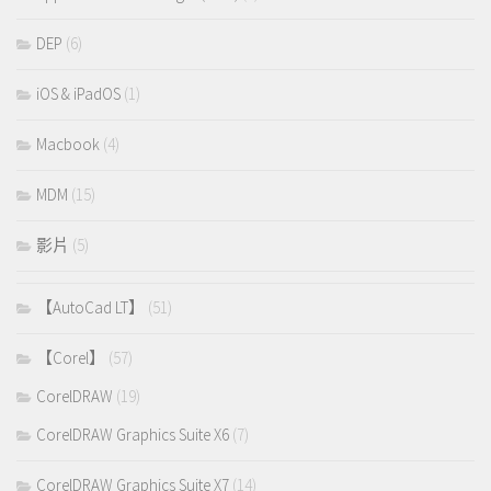
DEP
(6)
iOS & iPadOS
(1)
Macbook
(4)
MDM
(15)
影片
(5)
【AutoCad LT】
(51)
【Corel】
(57)
CorelDRAW
(19)
CorelDRAW Graphics Suite X6
(7)
CorelDRAW Graphics Suite X7
(14)