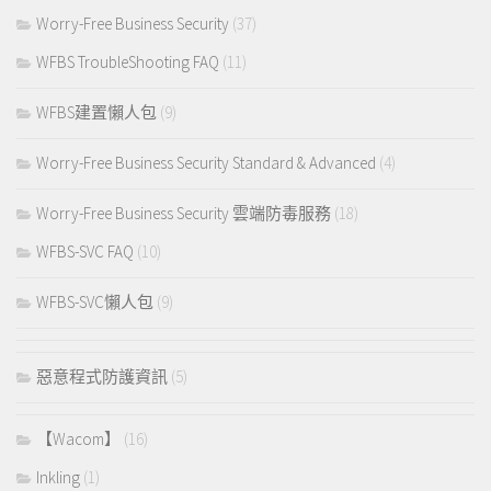
Worry-Free Business Security
(37)
WFBS TroubleShooting FAQ
(11)
WFBS建置懶人包
(9)
Worry-Free Business Security Standard & Advanced
(4)
Worry-Free Business Security 雲端防毒服務
(18)
WFBS-SVC FAQ
(10)
WFBS-SVC懶人包
(9)
惡意程式防護資訊
(5)
【Wacom】
(16)
Inkling
(1)