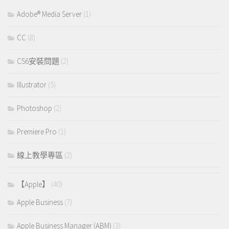
Adobe® Media Server
(1)
CC
(8)
CS6安裝問題
(2)
Illustrator
(5)
Photoshop
(2)
Premiere Pro
(1)
線上教學專區
(2)
【Apple】
(40)
Apple Business
(7)
Apple Business Manager (ABM)
(3)