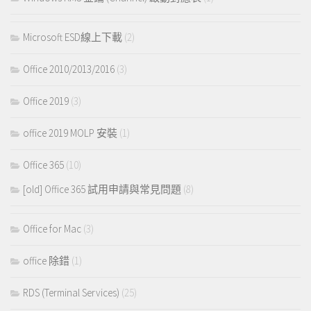
Microsoft ESD線上下載
(2)
Office 2010/2013/2016
(3)
Office 2019
(3)
office 2019 MOLP 安裝
(1)
Office 365
(10)
[old] Office 365 試用申請與常見問題
(8)
Office for Mac
(3)
office 除錯
(1)
RDS (Terminal Services)
(25)