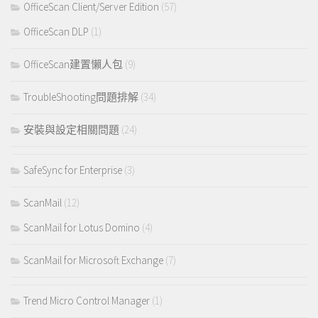
OfficeScan Client/Server Edition
(57)
OfficeScan DLP
(1)
OfficeScan建置懶人包
(9)
TroubleShooting問題排解
(34)
安裝與設定相關問題
(24)
SafeSync for Enterprise
(3)
ScanMail
(12)
ScanMail for Lotus Domino
(4)
ScanMail for Microsoft Exchange
(7)
Trend Micro Control Manager
(1)