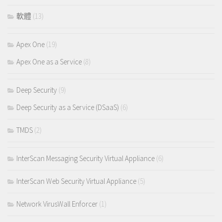
軟體
(13)
Apex One
(19)
Apex One as a Service
(8)
Deep Security
(9)
Deep Security as a Service (DSaaS)
(6)
TMDS
(2)
InterScan Messaging Security Virtual Appliance
(6)
InterScan Web Security Virtual Appliance
(5)
Network VirusWall Enforcer
(1)