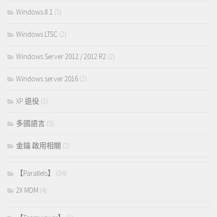
Windows 8.1
(5)
Windows LTSC
(2)
Windows Server 2012 / 2012 R2
(2)
Windows server 2016
(2)
XP 退役
(1)
多國語言
(5)
金鑰 啟用相關
(2)
【Parallels】
(34)
2X MDM
(4)