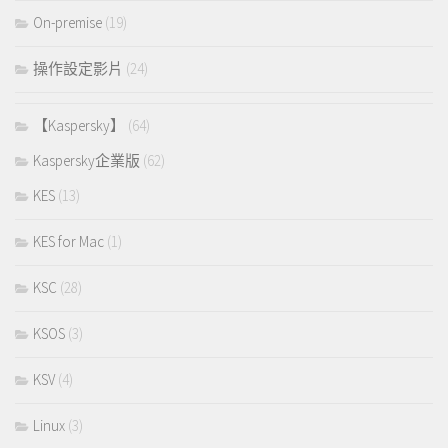
On-premise
(19)
操作設定影片
(24)
【Kaspersky】
(64)
Kaspersky企業版
(62)
KES
(13)
KES for Mac
(1)
KSC
(28)
KSOS
(3)
KSV
(4)
Linux
(3)