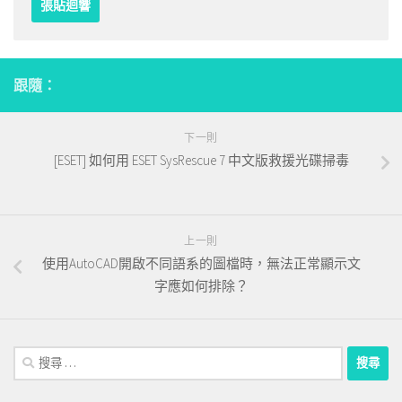
跟隨：
下一則
[ESET] 如何用 ESET SysRescue 7 中文版救援光碟掃毒
上一則
使用AutoCAD開啟不同語系的圖檔時，無法正常顯示文
字應如何排除？
搜
尋：