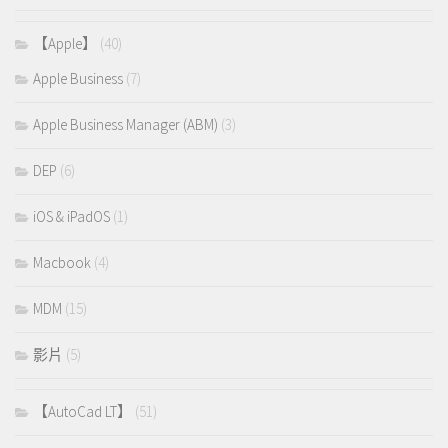
【Apple】
(40)
Apple Business
(7)
Apple Business Manager (ABM)
(3)
DEP
(6)
iOS & iPadOS
(1)
Macbook
(4)
MDM
(15)
影片
(5)
【AutoCad LT】
(51)