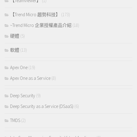
【Teamviewer】
(1)
【Trend Micro 趨勢科技】
(173)
~Trend Micro 企業授權產品介紹
(18)
硬體
(5)
軟體
(13)
Apex One
(19)
Apex One as a Service
(8)
Deep Security
(9)
Deep Security as a Service (DSaaS)
(6)
TMDS
(2)