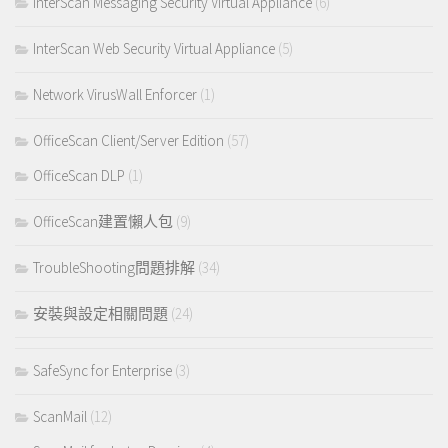
InterScan Messaging Security Virtual Appliance
(6)
InterScan Web Security Virtual Appliance
(5)
Network VirusWall Enforcer
(1)
OfficeScan Client/Server Edition
(57)
OfficeScan DLP
(1)
OfficeScan建置懶人包
(9)
TroubleShooting問題排解
(34)
安裝與設定相關問題
(24)
SafeSync for Enterprise
(3)
ScanMail
(12)