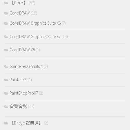
【Corel】
(57)
CorelDRAW
(19)
CorelDRAW Graphics Suite X6
(7)
CorelDRAW Graphics Suite X7
(14)
CorelDRAW X5
(1)
painter essentials 4
(1)
Painter X3
(1)
PaintShopProX7
(2)
會聲會影
(17)
【Dr.eye 譯典通】
(2)