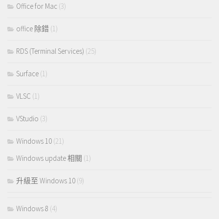
Office for Mac
(3)
office 除錯
(1)
RDS (Terminal Services)
(25)
Surface
(1)
VLSC
(1)
VStudio
(3)
Windows 10
(21)
Windows update 相關
(1)
升級至 Windows 10
(9)
Windows 8
(4)