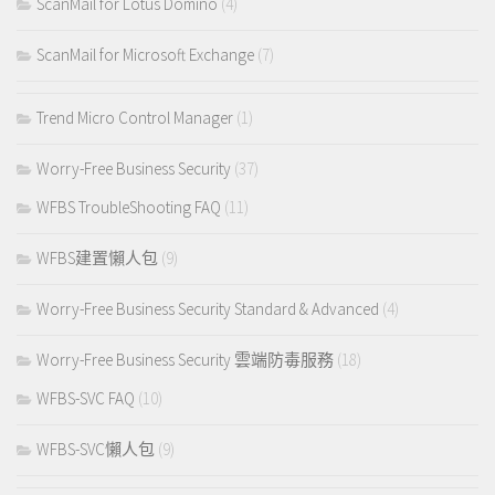
ScanMail for Lotus Domino
(4)
ScanMail for Microsoft Exchange
(7)
Trend Micro Control Manager
(1)
Worry-Free Business Security
(37)
WFBS TroubleShooting FAQ
(11)
WFBS建置懶人包
(9)
Worry-Free Business Security Standard & Advanced
(4)
Worry-Free Business Security 雲端防毒服務
(18)
WFBS-SVC FAQ
(10)
WFBS-SVC懶人包
(9)