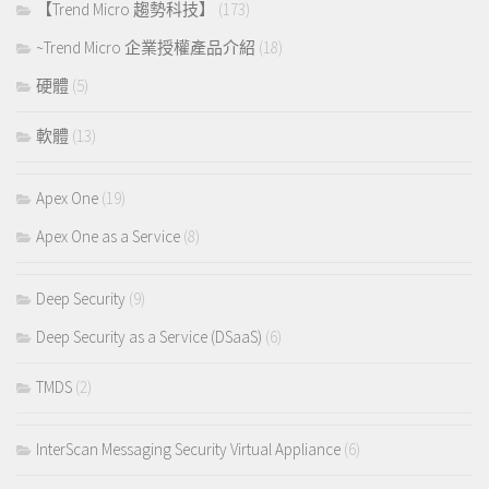
【Trend Micro 趨勢科技】
(173)
~Trend Micro 企業授權產品介紹
(18)
硬體
(5)
軟體
(13)
Apex One
(19)
Apex One as a Service
(8)
Deep Security
(9)
Deep Security as a Service (DSaaS)
(6)
TMDS
(2)
InterScan Messaging Security Virtual Appliance
(6)