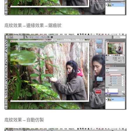
底紋效果→邊緣效果→鋸齒狀
底紋效果→自動仿製