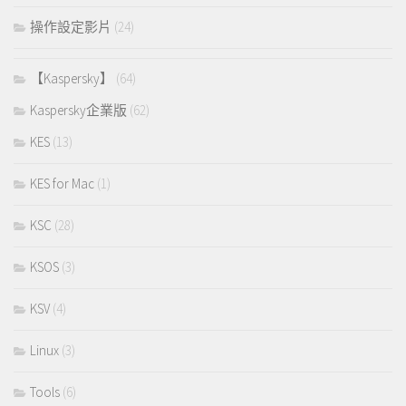
操作設定影片
(24)
【Kaspersky】
(64)
Kaspersky企業版
(62)
KES
(13)
KES for Mac
(1)
KSC
(28)
KSOS
(3)
KSV
(4)
Linux
(3)
Tools
(6)