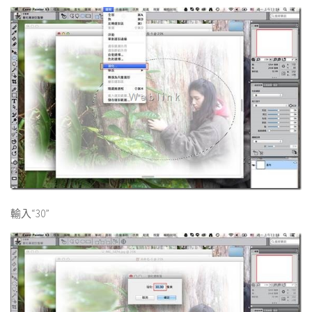
輸入“30”