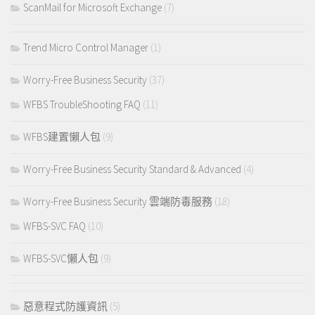
ScanMail for Microsoft Exchange
(7)
Trend Micro Control Manager
(1)
Worry-Free Business Security
(37)
WFBS TroubleShooting FAQ
(11)
WFBS建置懶人包
(9)
Worry-Free Business Security Standard & Advanced
(4)
Worry-Free Business Security 雲端防毒服務
(18)
WFBS-SVC FAQ
(10)
WFBS-SVC懶人包
(9)
惡意程式防護資訊
(5)