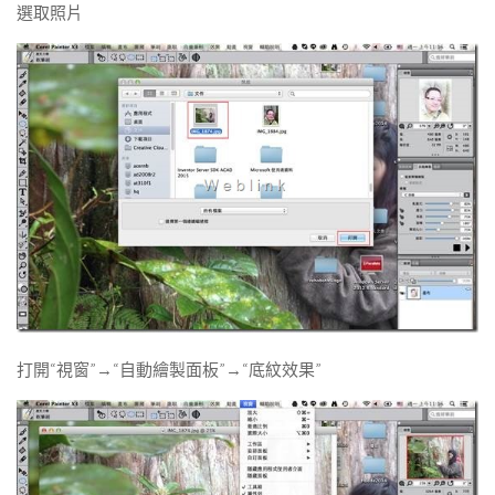
選取照片
打開“視窗”→“自動繪製面板”→“底紋效果”