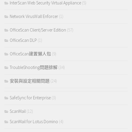
InterScan Web Security Virtual Appliance
(5)
Network VirusWall Enforcer
(1)
OfficeScan Client/Server Edition
(57)
OfficeScan DLP
(1)
OfficeScan建置懶人包
(9)
TroubleShooting問題排解
(34)
安裝與設定相關問題
(24)
SafeSync for Enterprise
(3)
ScanMail
(12)
ScanMail for Lotus Domino
(4)