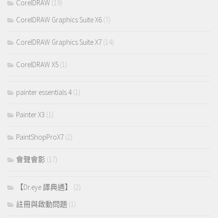
CorelDRAW
(19)
CorelDRAW Graphics Suite X6
(7)
CorelDRAW Graphics Suite X7
(14)
CorelDRAW X5
(1)
painter essentials 4
(1)
Painter X3
(1)
PaintShopProX7
(2)
會聲會影
(17)
【Dr.eye 譯典通】
(2)
註冊與啟動問題
(1)