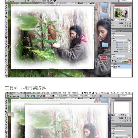
工具列→橢圓選取區