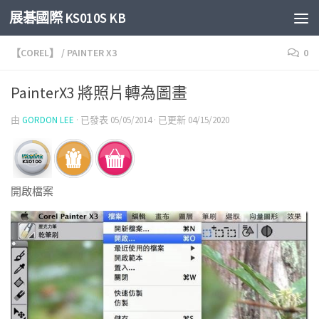
展碁國際 KS010S KB
Skip to content
【COREL】
/
PAINTER X3
0
PainterX3 將照片轉為圖畫
由
GORDON LEE
· 已發表
05/05/2014
· 已更新
04/15/2020
開啟檔案