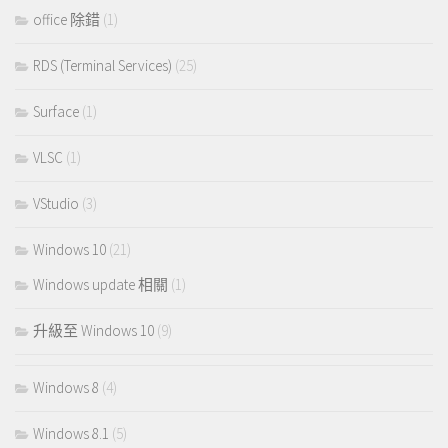
office 除錯
(1)
RDS (Terminal Services)
(25)
Surface
(1)
VLSC
(1)
VStudio
(3)
Windows 10
(21)
Windows update 相關
(1)
升級至 Windows 10
(9)
Windows 8
(4)
Windows 8.1
(5)