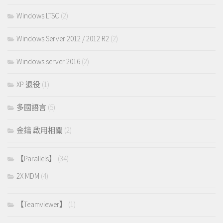
Windows LTSC
(2)
Windows Server 2012 / 2012 R2
(2)
Windows server 2016
(2)
XP 退役
(1)
多國語言
(5)
金鑰 啟用相關
(2)
【Parallels】
(34)
2X MDM
(4)
【Teamviewer】
(1)