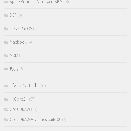
Apple Business Manager (ABM)
(3)
DEP
(6)
iOS & iPadOS
(1)
Macbook
(4)
MDM
(15)
影片
(5)
【AutoCad LT】
(51)
【Corel】
(57)
CorelDRAW
(19)
CorelDRAW Graphics Suite X6
(7)