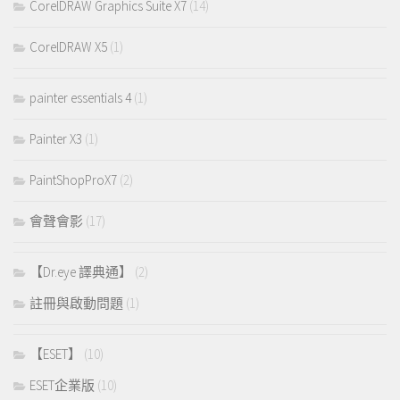
CorelDRAW Graphics Suite X7
(14)
CorelDRAW X5
(1)
painter essentials 4
(1)
Painter X3
(1)
PaintShopProX7
(2)
會聲會影
(17)
【Dr.eye 譯典通】
(2)
註冊與啟動問題
(1)
【ESET】
(10)
ESET企業版
(10)