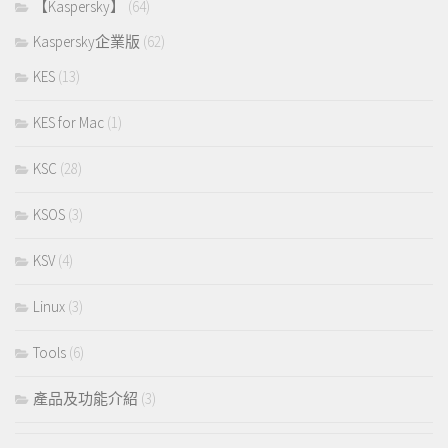
【Kaspersky】
(64)
Kaspersky企業版
(62)
KES
(13)
KES for Mac
(1)
KSC
(28)
KSOS
(3)
KSV
(4)
Linux
(3)
Tools
(6)
產品及功能介紹
(3)