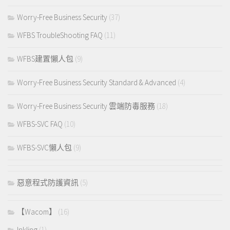
Worry-Free Business Security
(37)
WFBS TroubleShooting FAQ
(11)
WFBS建置懶人包
(9)
Worry-Free Business Security Standard & Advanced
(4)
Worry-Free Business Security 雲端防毒服務
(18)
WFBS-SVC FAQ
(10)
WFBS-SVC懶人包
(9)
惡意程式防護資訊
(5)
【Wacom】
(16)
Inkling
(1)