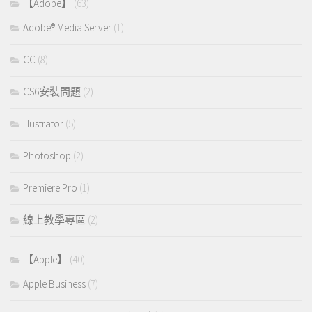
【Adobe】
(63)
Adobe® Media Server
(1)
CC
(8)
CS6安裝問題
(2)
Illustrator
(5)
Photoshop
(2)
Premiere Pro
(1)
線上教學專區
(2)
【Apple】
(40)
Apple Business
(7)