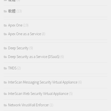
軟體
(13)
Apex One
(19)
Apex One as a Service
(8)
Deep Security
(9)
Deep Security as a Service (DSaaS)
(6)
TMDS
(2)
InterScan Messaging Security Virtual Appliance
(6)
InterScan Web Security Virtual Appliance
(5)
Network VirusWall Enforcer
(1)