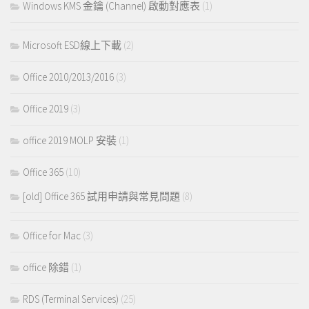
Windows KMS 金鑰 (Channel) 啟動對應表
(1)
Microsoft ESD線上下載
(2)
Office 2010/2013/2016
(3)
Office 2019
(3)
office 2019 MOLP 安裝
(1)
Office 365
(10)
[old] Office 365 試用申請與常見問題
(8)
Office for Mac
(3)
office 除錯
(1)
RDS (Terminal Services)
(25)