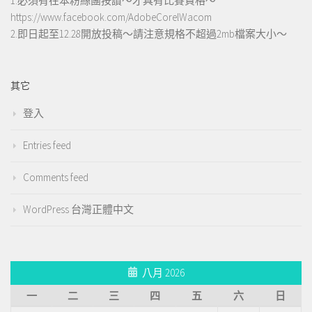
1.必須有在本粉絲團按讚～才具有比賽資格～
https://www.facebook.com/AdobeCorelWacom
2.即日起至12.28開放投稿～請注意規格不超過2mb檔案大小～
其它
登入
Entries feed
Comments feed
WordPress 台灣正體中文
八月 2026
一
二
三
四
五
六
日