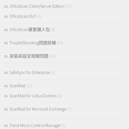
OfficeScan Client/Server Edition
(57)
OfficeScan DLP
(1)
OfficeScan建置懶人包
(9)
TroubleShooting問題排解
(34)
安裝與設定相關問題
(24)
SafeSync for Enterprise
(3)
ScanMail
(12)
ScanMail for Lotus Domino
(4)
ScanMail for Microsoft Exchange
(7)
Trend Micro Control Manager
(1)