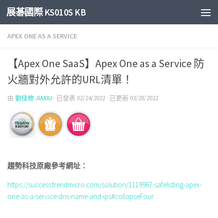
展碁國際 KS010S KB
Skip to content
APEX ONE AS A SERVICE
【Apex One SaaS】Apex One as a Service 防
火牆對外允許的URL清單！
由
劉佳修 JIAXIU
· 已發表
02/24/2022
· 已更新
03/28/2022
趨勢科技原廠參考網址：
https://success.trendmicro.com/solution/1119967-safelisting-apex-
one-as-a-service-dns-name-and-ips#collapseFour