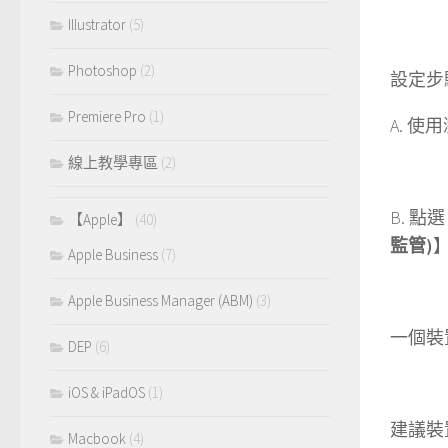
Illustrator
(5)
Photoshop
(2)
設定步
Premiere Pro
(1)
A. 
線上教學專區
(2)
B. 點
【Apple】
(40)
監管)
Apple Business
(7)
Apple Business Manager (ABM)
(3)
一個裝
DEP
(6)
iOS & iPadOS
(1)
建議裝
Macbook
(4)