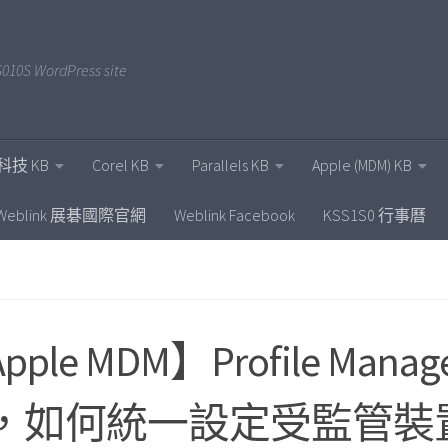
010S WordPress site
科技 KB
Corel KB
Parallels KB
Apple (MDM) KB
Weblink 展碁國際官網
Weblink Facebook
KSS1S0 行事曆
pple MDM】Profile Ma
，如何統一設定受監管裝