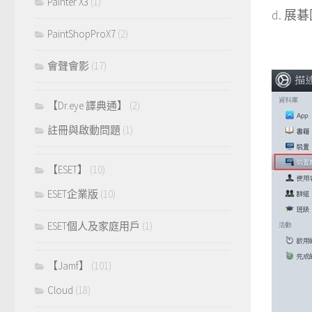
Painter X3
(1)
d. 展碁
PaintShopProX7
(2)
會聲會影
(17)
【Dr.eye 譯典通】
(2)
註冊與啟動問題
(1)
【ESET】
(10)
ESET企業版
(10)
ESET個人及家庭用戶
(1)
【Jamf】
(101)
Cloud
(18)