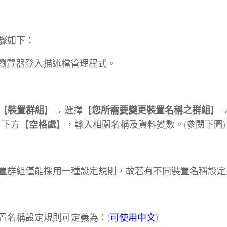
驟如下：
使用瀏覽器登入描述檔管理程式。
選【
裝置群組
】→ 選擇【
您所需要變更裝置名稱之群組
】→
】下方【
空格處
】，輸入相關名稱及資料變數。(參閱下圖)
置群組僅能採用一種設定規則，故若有不同裝置名稱設定
置名稱設定規則可定義為：(
可使用中文
)