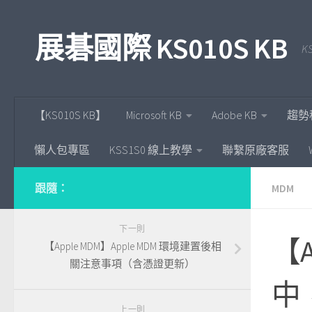
Skip to content
展碁國際 KS010S KB
KS
【KS010S KB】
Microsoft KB
Adobe KB
趨勢
懶人包專區
KSS1S0 線上教學
聯繫原廠客服
跟隨：
MDM
下一則
【A
【Apple MDM】Apple MDM 環境建置後相
關注意事項（含憑證更新）
中
上一則