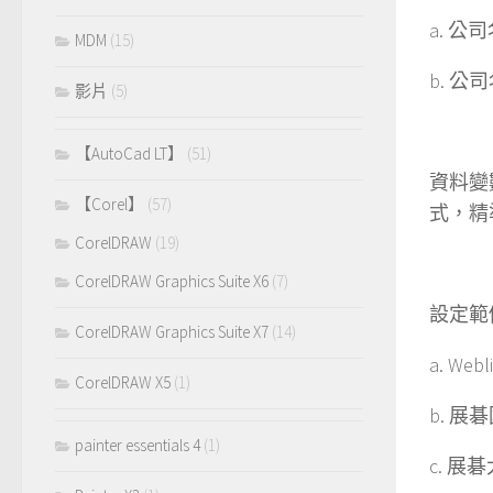
a. 
MDM
(15)
b. 
影片
(5)
【AutoCad LT】
(51)
資料變
【Corel】
(57)
式，精
CorelDRAW
(19)
CorelDRAW Graphics Suite X6
(7)
設定範
CorelDRAW Graphics Suite X7
(14)
a. Web
CorelDRAW X5
(1)
b. 展
painter essentials 4
(1)
c. 展碁