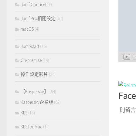
Jamf Conncet
(1)
Jamf Pro相關設定
(67)
macOS
(4)
Jumpstart
(15)
On-premise
(19)
操作設定影片
(24)
【Kaspersky】
(64)
Fac
Kaspersky企業版
(62)
則留言
KES
(13)
KES for Mac
(1)