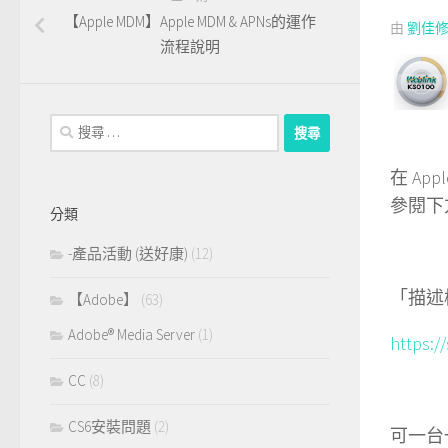
【Apple MDM】Apple MDM & APNs的運作
由
劉佳修 J
流程說明
搜
尋：
在 Ap
參閱下
分類
-產品活動 (送好康)
(12)
「描述
【Adobe】
(63)
Adobe® Media Server
(1)
https:/
CC
(8)
CS6安裝問題
(2)
可一台