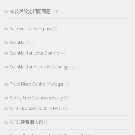
安裝與設定相關問題
(24)
SafeSync for Enterprise
(3)
ScanMail
(12)
ScanMail for Lotus Domino
(4)
ScanMail for Microsoft Exchange
(7)
Trend Micro Control Manager
(1)
Worry-Free Business Security
(37)
WFBS TroubleShooting FAQ
(11)
WFBS建置懶人包
(9)