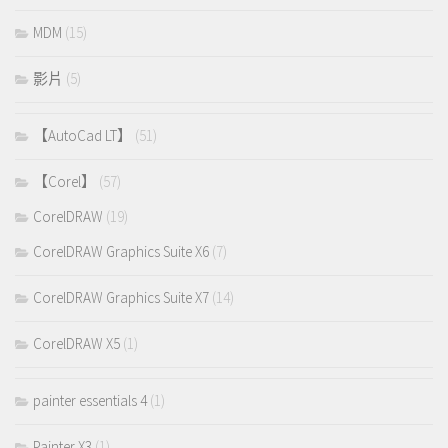
MDM
(15)
影片
(5)
【AutoCad LT】
(51)
【Corel】
(57)
CorelDRAW
(19)
CorelDRAW Graphics Suite X6
(7)
CorelDRAW Graphics Suite X7
(14)
CorelDRAW X5
(1)
painter essentials 4
(1)
Painter X3
(1)