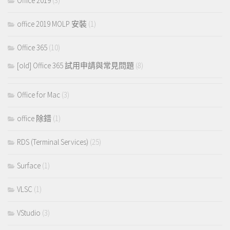
Office 2019
(3)
office 2019 MOLP 安裝
(1)
Office 365
(10)
[old] Office 365 試用申請與常見問題
(8)
Office for Mac
(3)
office 除錯
(1)
RDS (Terminal Services)
(25)
Surface
(1)
VLSC
(1)
VStudio
(3)