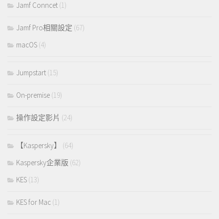
Jamf Conncet
(1)
Jamf Pro相關設定
(67)
macOS
(4)
Jumpstart
(15)
On-premise
(19)
操作設定影片
(24)
【Kaspersky】
(64)
Kaspersky企業版
(62)
KES
(13)
KES for Mac
(1)