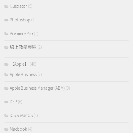
Illustrator
(5)
Photoshop
(2)
Premiere Pro
(1)
線上教學專區
(2)
【Apple】
(40)
Apple Business
(7)
Apple Business Manager (ABM)
(3)
DEP
(6)
iOS & iPadOS
(1)
Macbook
(4)