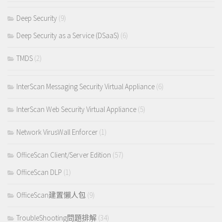
Deep Security
(9)
Deep Security as a Service (DSaaS)
(6)
TMDS
(2)
InterScan Messaging Security Virtual Appliance
(6)
InterScan Web Security Virtual Appliance
(5)
Network VirusWall Enforcer
(1)
OfficeScan Client/Server Edition
(57)
OfficeScan DLP
(1)
OfficeScan建置懶人包
(9)
TroubleShooting問題排解
(34)