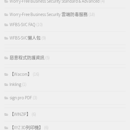
Worry-Free Business Security Standard & Advanced
(4)
Worry-Free Business Security 雲端防毒服務
(18)
WFBS-SVC FAQ
(10)
WFBS-SVC懶人包
(9)
惡意程式防護資訊
(5)
【Wacom】
(16)
Inkling
(1)
sign pro PDF
(3)
【WINZIP】
(6)
【XYZ 3D列印機】
(6)