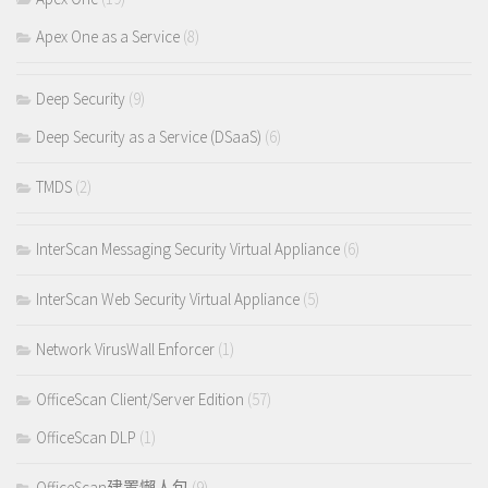
Apex One as a Service
(8)
Deep Security
(9)
Deep Security as a Service (DSaaS)
(6)
TMDS
(2)
InterScan Messaging Security Virtual Appliance
(6)
InterScan Web Security Virtual Appliance
(5)
Network VirusWall Enforcer
(1)
OfficeScan Client/Server Edition
(57)
OfficeScan DLP
(1)
OfficeScan建置懶人包
(9)