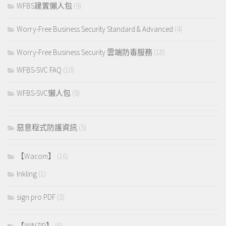
WFBS建置懶人包
(9)
Worry-Free Business Security Standard & Advanced
(4)
Worry-Free Business Security 雲端防毒服務
(18)
WFBS-SVC FAQ
(10)
WFBS-SVC懶人包
(9)
惡意程式防護資訊
(5)
【Wacom】
(16)
Inkling
(1)
sign pro PDF
(3)
【WINZIP】
(6)