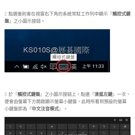
2. 點選後則會在視窗右下角的系統常駐工作列中顯示『
觸控式鍵
盤
』之小圖示按鈕。
3. 於『
觸控式鍵盤
』之小圖示按鈕上，點選『
滑鼠左鍵
』一次，
便會由螢幕下方開啟顯示螢幕小鍵盤，此時所看到預設的螢幕
小鍵盤即為『
中文注音模式
』。