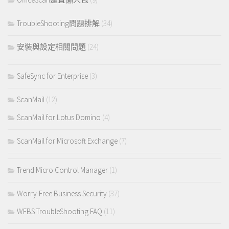
TroubleShooting問題排解
(34)
安裝與設定相關問題
(24)
SafeSync for Enterprise
(3)
ScanMail
(12)
ScanMail for Lotus Domino
(4)
ScanMail for Microsoft Exchange
(7)
Trend Micro Control Manager
(1)
Worry-Free Business Security
(37)
WFBS TroubleShooting FAQ
(11)