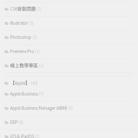
CS6安裝問題
(2)
Illustrator
(5)
Photoshop
(2)
Premiere Pro
(1)
線上教學專區
(2)
【Apple】
(40)
Apple Business
(7)
Apple Business Manager (ABM)
(3)
DEP
(6)
iOS & iPadOS
(1)