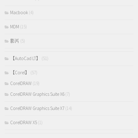
Macbook
(4)
MDM
(15)
影片
(5)
【AutoCad LT】
(51)
【Corel】
(57)
CorelDRAW
(19)
CorelDRAW Graphics Suite X6
(7)
CorelDRAW Graphics Suite X7
(14)
CorelDRAW X5
(1)