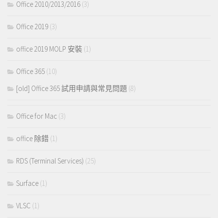
Office 2010/2013/2016
(3)
Office 2019
(3)
office 2019 MOLP 安裝
(1)
Office 365
(10)
[old] Office 365 試用申請與常見問題
(8)
Office for Mac
(3)
office 除錯
(1)
RDS (Terminal Services)
(25)
Surface
(1)
VLSC
(1)