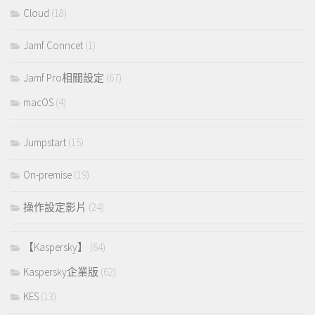
Cloud
(18)
Jamf Conncet
(1)
Jamf Pro相關設定
(67)
macOS
(4)
Jumpstart
(15)
On-premise
(19)
操作設定影片
(24)
【Kaspersky】
(64)
Kaspersky企業版
(62)
KES
(13)