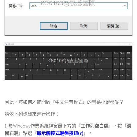
因此，該如何才能開啟『中文注音模式』的螢幕小鍵盤呢？
請依下列步驟來進行操作：
1. 於Windows作業系統視窗最下方的『
工作列空白處
』，按『
滑
鼠右鍵
』點選『
顯示觸控式鍵盤按鈕(Y
)
』。