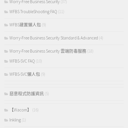
Worry-Free Business Security
(37)
WFBS TroubleShooting FAQ
(11)
WFBS建置懶人包
(9)
Worry-Free Business Security Standard & Advanced
(4)
Worry-Free Business Security 雲端防毒服務
(18)
WFBS-SVC FAQ
(10)
WFBS-SVC懶人包
(9)
惡意程式防護資訊
(5)
【Wacom】
(16)
Inkling
(1)