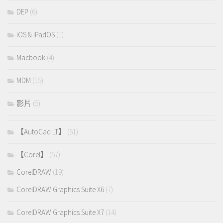
DEP
(6)
iOS & iPadOS
(1)
Macbook
(4)
MDM
(15)
影片
(5)
【AutoCad LT】
(51)
【Corel】
(57)
CorelDRAW
(19)
CorelDRAW Graphics Suite X6
(7)
CorelDRAW Graphics Suite X7
(14)