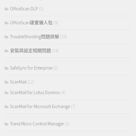
OfficeScan DLP
(1)
OfficeScan建置懶人包
(9)
TroubleShooting問題排解
(34)
安裝與設定相關問題
(24)
SafeSync for Enterprise
(3)
ScanMail
(12)
ScanMail for Lotus Domino
(4)
ScanMail for Microsoft Exchange
(7)
Trend Micro Control Manager
(1)