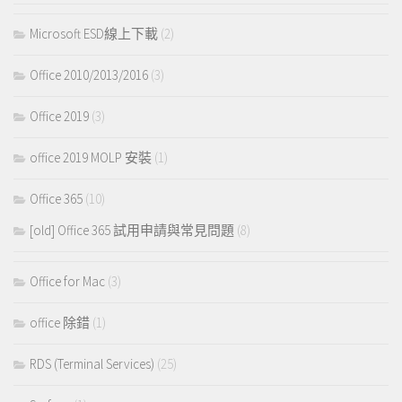
Microsoft ESD線上下載
(2)
Office 2010/2013/2016
(3)
Office 2019
(3)
office 2019 MOLP 安裝
(1)
Office 365
(10)
[old] Office 365 試用申請與常見問題
(8)
Office for Mac
(3)
office 除錯
(1)
RDS (Terminal Services)
(25)