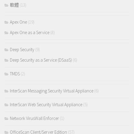
軟體
(13)
Apex One
(19)
Apex One as a Service
(8)
Deep Security
(9)
Deep Security as a Service (DSaaS)
(6)
TMDS
(2)
InterScan Messaging Security Virtual Appliance
(6)
InterScan Web Security Virtual Appliance
(5)
Network VirusWall Enforcer
(1)
OfficeScan Client/Server Edition
(57)