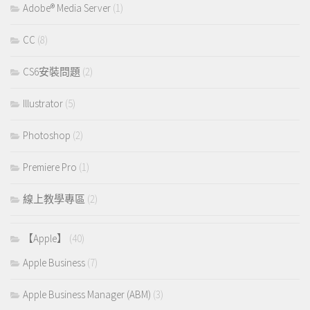
Adobe® Media Server
(1)
CC
(8)
CS6安裝問題
(2)
Illustrator
(5)
Photoshop
(2)
Premiere Pro
(1)
線上教學專區
(2)
【Apple】
(40)
Apple Business
(7)
Apple Business Manager (ABM)
(3)