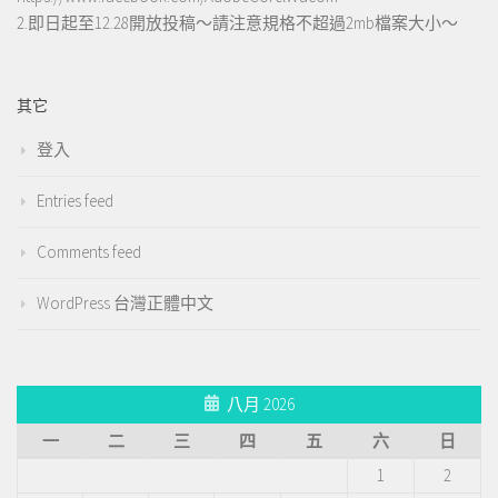
2.即日起至12.28開放投稿～請注意規格不超過2mb檔案大小～
其它
登入
Entries feed
Comments feed
WordPress 台灣正體中文
八月 2026
一
二
三
四
五
六
日
1
2