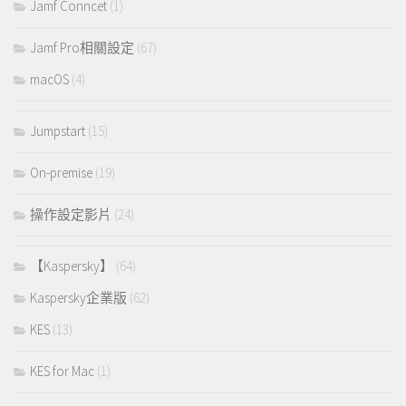
Jamf Conncet
(1)
Jamf Pro相關設定
(67)
macOS
(4)
Jumpstart
(15)
On-premise
(19)
操作設定影片
(24)
【Kaspersky】
(64)
Kaspersky企業版
(62)
KES
(13)
KES for Mac
(1)