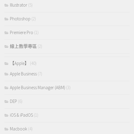
Illustrator
(5)
Photoshop
(2)
Premiere Pro
(1)
線上教學專區
(2)
【Apple】
(40)
Apple Business
(7)
Apple Business Manager (ABM)
(3)
DEP
(6)
iOS & iPadOS
(1)
Macbook
(4)