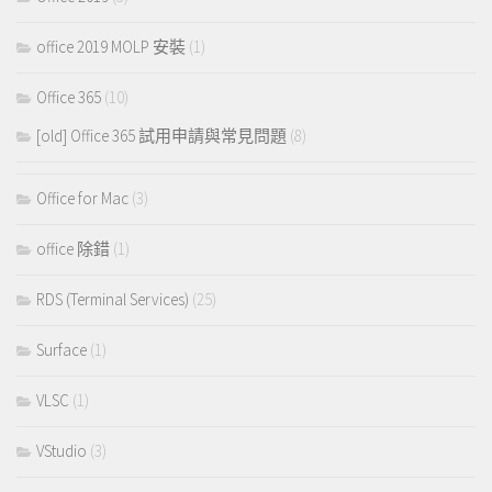
office 2019 MOLP 安裝
(1)
Office 365
(10)
[old] Office 365 試用申請與常見問題
(8)
Office for Mac
(3)
office 除錯
(1)
RDS (Terminal Services)
(25)
Surface
(1)
VLSC
(1)
VStudio
(3)