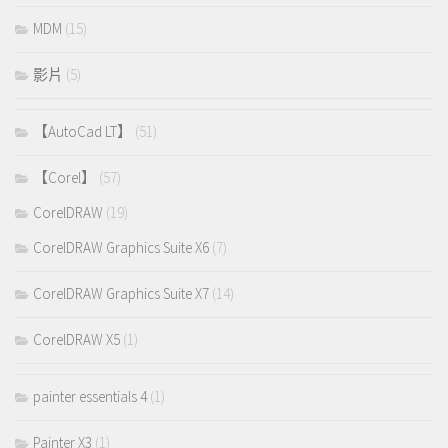
MDM
(15)
影片
(5)
【AutoCad LT】
(51)
【Corel】
(57)
CorelDRAW
(19)
CorelDRAW Graphics Suite X6
(7)
CorelDRAW Graphics Suite X7
(14)
CorelDRAW X5
(1)
painter essentials 4
(1)
Painter X3
(1)