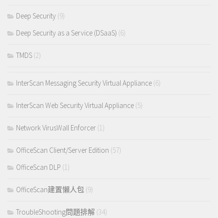
Deep Security
(9)
Deep Security as a Service (DSaaS)
(6)
TMDS
(2)
InterScan Messaging Security Virtual Appliance
(6)
InterScan Web Security Virtual Appliance
(5)
Network VirusWall Enforcer
(1)
OfficeScan Client/Server Edition
(57)
OfficeScan DLP
(1)
OfficeScan建置懶人包
(9)
TroubleShooting問題排解
(34)