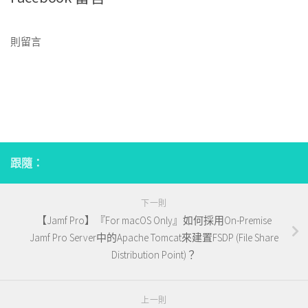
則留言
跟隨：
下一則
【Jamf Pro】『For macOS Only』如何採用On-Premise
Jamf Pro Server中的Apache Tomcat來建置FSDP (File Share
Distribution Point)？
上一則