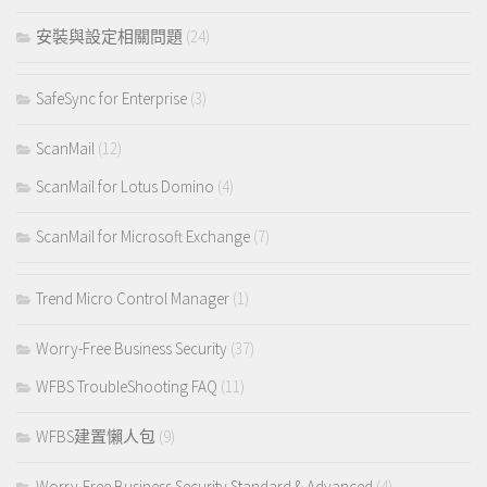
安裝與設定相關問題
(24)
SafeSync for Enterprise
(3)
ScanMail
(12)
ScanMail for Lotus Domino
(4)
ScanMail for Microsoft Exchange
(7)
Trend Micro Control Manager
(1)
Worry-Free Business Security
(37)
WFBS TroubleShooting FAQ
(11)
WFBS建置懶人包
(9)
Worry-Free Business Security Standard & Advanced
(4)