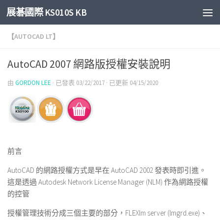
展碁國際 KS010S KB
Skip to content
【AUTOCAD LT】
AutoCAD 2007 網路版授權安裝說明
由
GORDON LEE
· 已發表
03/22/2017
· 已更新
04/15/2020
前言
AutoCAD 的網路授權方式是早在 AutoCAD 2002 發表時即引進。
這是透過 Autodesk Network License Manager (NLM) 作為網路授權
的控管
授權管理技術分成三個主要的部分，FLEX
lm
server (
lmgrd.exe
)、