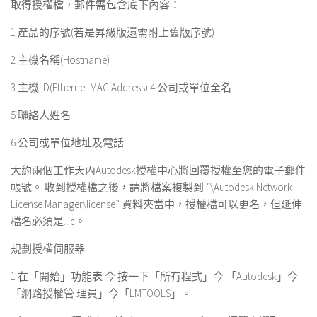
取得授權檔，郵件需包含底下內容：
1 產品的序號(若是昇級版還需附上舊版序號)
2 主機名稱(Hostname)
3 主機 ID(Ethernet MAC Address) 4 公司或單位全名
5 聯絡人姓名
6 公司或單位地址及電話
大約兩個工作天內Autodesk授權中心將回覆授權至您的電子郵件
帳號。 收到授權檔之後，請將檔案複製到 ”\Autodesk Network
License Manager\license” 資料夾當中，授權檔可以更名，但延伸
檔名必須是.lic。
規劃授權伺服器
1 在「開始」功能表 今 按一下「所有程式」今 「Autodesk」今
「網路授權管 理員」今「LMTOOLS」。