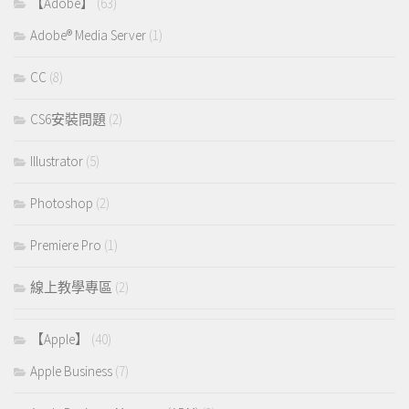
【Adobe】
(63)
Adobe® Media Server
(1)
CC
(8)
CS6安裝問題
(2)
Illustrator
(5)
Photoshop
(2)
Premiere Pro
(1)
線上教學專區
(2)
【Apple】
(40)
Apple Business
(7)