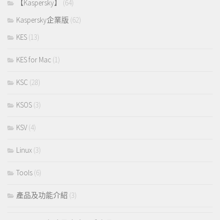
【Kaspersky】
(64)
Kaspersky企業版
(62)
KES
(13)
KES for Mac
(1)
KSC
(28)
KSOS
(3)
KSV
(4)
Linux
(3)
Tools
(6)
產品及功能介紹
(3)