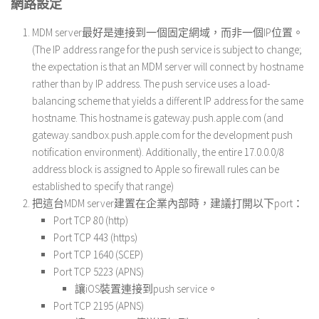
網路設定
MDM server最好是連接到一個固定網域，而非一個IP位置。
(The IP address range for the push service is subject to change;
the expectation is that an MDM server will connect by hostname
rather than by IP address. The push service uses a load-
balancing scheme that yields a different IP address for the same
hostname. This hostname is gateway.push.apple.com (and
gateway.sandbox.push.apple.com for the development push
notification environment). Additionally, the entire 17.0.0.0/8
address block is assigned to Apple so firewall rules can be
established to specify that range)
把這台MDM server建置在企業內部時，建議打開以下port：
Port TCP 80 (http)
Port TCP 443 (https)
Port TCP 1640 (SCEP)
Port TCP 5223 (APNS)
讓iOS裝置連接到push service。
Port TCP 2195 (APNS)