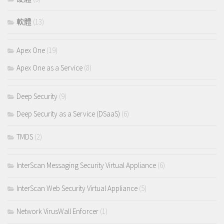
軟體
(13)
Apex One
(19)
Apex One as a Service
(8)
Deep Security
(9)
Deep Security as a Service (DSaaS)
(6)
TMDS
(2)
InterScan Messaging Security Virtual Appliance
(6)
InterScan Web Security Virtual Appliance
(5)
Network VirusWall Enforcer
(1)