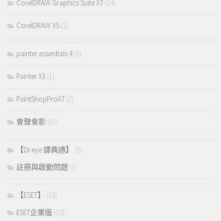
CorelDRAW Graphics Suite X7
(14)
CorelDRAW X5
(1)
painter essentials 4
(1)
Painter X3
(1)
PaintShopProX7
(2)
會聲會影
(17)
【Dr.eye 譯典通】
(2)
註冊與啟動問題
(1)
【ESET】
(10)
ESET企業版
(10)