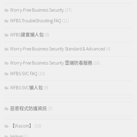
Worry-Free Business Security
(37)
WFBS TroubleShooting FAQ
(11)
WFBS建置懶人包
(9)
Worry-Free Business Security Standard & Advanced
(4)
Worry-Free Business Security 雲端防毒服務
(18)
WFBS-SVC FAQ
(10)
WFBS-SVC懶人包
(9)
惡意程式防護資訊
(5)
【Wacom】
(16)
Inkling
(1)