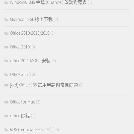
Windows KMS 金鑰 (Channel) 啟動對應表
(1)
Microsoft ESD線上下載
(2)
Office 2010/2013/2016
(3)
Office 2019
(3)
office 2019 MOLP 安裝
(1)
Office 365
(10)
[old] Office 365 試用申請與常見問題
(8)
Office for Mac
(3)
office 除錯
(1)
RDS (Terminal Services)
(25)