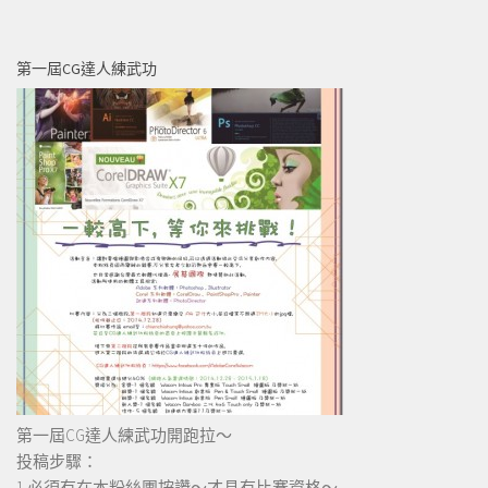
第一屆CG達人練武功
第一屆CG達人練武功開跑拉～
投稿步驟：
1.必須有在本粉絲團按讚～才具有比賽資格～