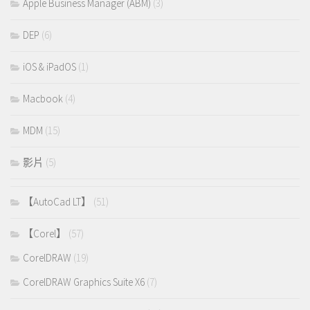
Apple Business Manager (ABM)
(3)
DEP
(6)
iOS & iPadOS
(1)
Macbook
(4)
MDM
(15)
影片
(5)
【AutoCad LT】
(51)
【Corel】
(57)
CorelDRAW
(19)
CorelDRAW Graphics Suite X6
(7)