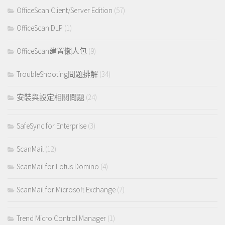
OfficeScan Client/Server Edition
(57)
OfficeScan DLP
(1)
OfficeScan建置懶人包
(9)
TroubleShooting問題排解
(34)
安裝與設定相關問題
(24)
SafeSync for Enterprise
(3)
ScanMail
(12)
ScanMail for Lotus Domino
(4)
ScanMail for Microsoft Exchange
(7)
Trend Micro Control Manager
(1)